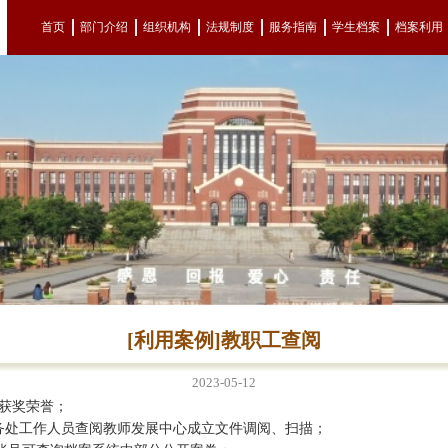
首页
部门介绍
组织机构
法规制度
服务指南
学生档案
档案利用
[利用案例]教职工查阅
2023-05-12
人获奖荣誉；
日，教务处工作人员查阅教师发展中心成立文件调阅、扫描；