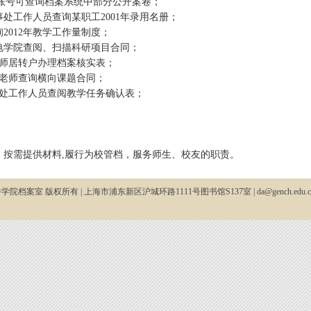
询账号可查询档案系统中部分公开案卷；
，人事处工作人员查询某职工2001年录用名册；
查询2012年教学工作量制度；
，机电学院查阅、扫描科研项目合同；
肖老师居转户办理档案核实表；
日，孙老师查询横向课题合同；
教务处工作人员查阅教学任务确认表；
，按需提供材料,履行为校管档，服务师生、校友的职责。
院档案室 版权所有 | 上海市浦东新区沪城环路1111号图书馆S137室 | da@gench.edu.