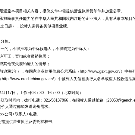
须涵盖本项目相关内容，报价文件中需提供营业执照复印件并加盖公章。
承担民事责任能力的在中华人民共和国境内注册的企业法人，具有从事本项目
订之日起），投标人需具备类似项目业绩。
受分包。
之一的，不得推荐为中标候选人，不得确定为中标人：
许可证，暂扣或者吊销执照；
或其他丧失履约能力的情形；
前追溯
3
年），在国家企业信用信息公示系统（
http://www.gsxt.gov.cn/
）中被
（
http://www.creditchina.gov.cn/
）中被列入失信被执行人名单或重大税收违法
年
4
月
17
日，工作日
08
：
30 - 16
：
00
（北京时间）
定获取时间内，拨打电话：
021-58137866
，在招标人通过邮箱（
23050@gench.e
询价人通过邮箱发送询价需求。
xxx
公司
+
联系人
+
电话。
无需提供营业执照及委托授权书。