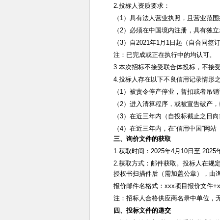
2.
投标人资质要求：
（
1
）具有法人营业执照，且营业范围
（
2
）必须在中国境内注册，具有独立
（
3
）自
2021
年
1
月
1
日起（自合同签
注：已完成或正在执行中的均认可。
3.
本次招标不接受联合体投标，不接
4.
投标人存在以下不良信用记录情形
（
1
）被责令停产停业，暂扣或者吊销
（
2
）进入清算程序，或被宣告破产，
（
3
）在近三年内（自投标截止之日向
（
4
）在近三年内，在“信用中国”网站
三、询价文件的获取
1.
获取时间：
2025
年
4
月
10
日至
2025
2.
获取方式：邮件获取。投标人在规
授权书扫描件后（需加盖公章），由
报价邮件名格式：
xxx
项目报价文件
+
注：招标人合格供应商名录中单位，
四、投标文件的递交