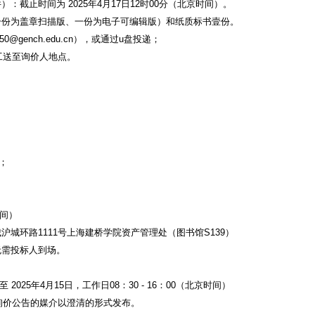
件）：截止时间为
2025
年
4
月
17
日
12
时
00
分（北京时间）。
一份为盖章扫描版、一份为电子可编辑版）和纸质标书壹份。
50@gench.edu.cn
），或通过
u
盘投递；
工送至询价人地点。
；
间）
城沪城环路
1111
号上海建桥学院资产管理处（图书馆
S139
）
无需投标人到场。
至
2025
年
4
月
15
日，工作日
08
：
30 - 16
：
00
（北京时间）
询价公告的媒介以澄清的形式发布。