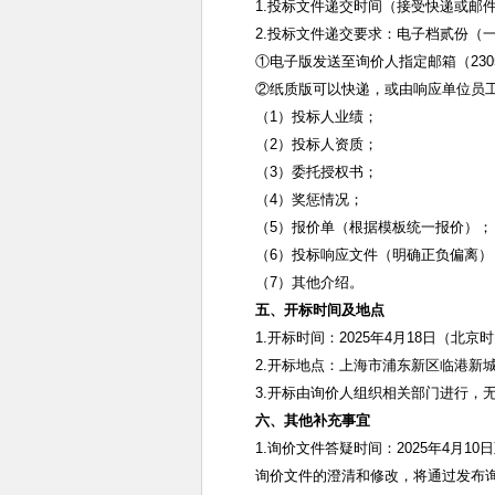
1.
投标文件递交时间（接受快递或邮
2.
投标文件递交要求：电子档贰份（
①电子版发送至询价人指定邮箱（
230
②纸质版可以快递，或由响应单位员
（
1
）投标人业绩；
（
2
）投标人资质；
（
3
）委托授权书；
（
4
）奖惩情况；
（
5
）报价单（根据模板统一报价）；
（
6
）投标响应文件（明确正负偏离）
（
7
）其他介绍。
五、开标时间及地点
1.
开标时间：
2025
年
4
月
18
日（北京时
2.
开标地点：上海市浦东新区临港新
3.
开标由询价人组织相关部门进行，
六、其他补充事宜
1.
询价文件答疑时间：
2025
年
4
月
10
日
询价文件的澄清和修改，将通过发布