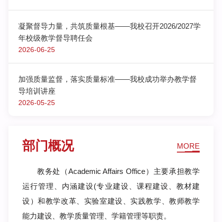
项
铭
凝聚督导力量，共筑质量根基——我校召开2026/2027学
徐
思
年校级教学督导聘任会
哲
2026-06-25
责
编
Responsible
加强质量监督，落实质量标准——我校成功举办教学督
editor/
导培训讲座
徐
2026-05-25
瑶
秦
怡
部门概况
MORE
教务处（Academic Affairs Office）主要承担教学
运行管理、内涵建设(专业建设、课程建设、教材建
设）和教学改革、实验室建设、实践教学、教师教学
能力建设、教学质量管理、学籍管理等职责。