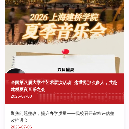
/
青
语
青
桥
美
编
Art
editor/
陈
思
雨
文
全国第八届大学生艺术展演活动--这世界那么多人，共赴
Writer
建桥夏夜音乐之会
/
陈
2026-07-08
梓
慧
聚焦问题整改，提升办学质量——我校召开审核评估整
王
可
改推进会
欣
2026-07-06