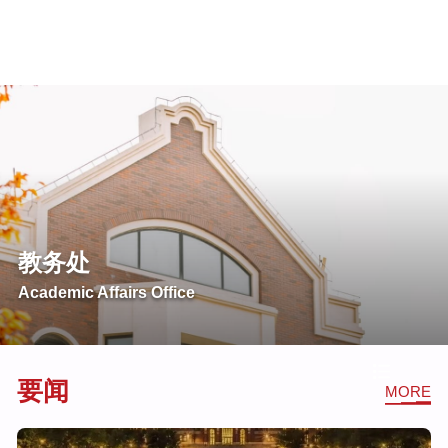
教务处
‌Academic Affairs Office
要闻
MORE
版
权
Copyright