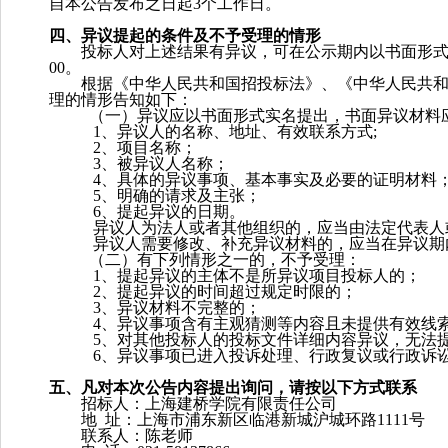
自本公告发布之日起3个工作日。
四、异议提起的条件及不予受理的情形
投标人对上述结果有异议，可在公示期内以书面形式在工
00。
根据《中华人民共和国招投标法》、《中华人民共
理的情形告知如下：
（一）异议应以书面形式实名提出，书面异议材料
1、异议人的名称、地址、有效联系方式;
2、项目名称；
3、被异议人名称；
4、具体的异议事项、基本事实及必要的证明材料
5、明确的请求及主张；
6、提起异议的日期。
异议人为法人或者其他组织的，应当由法定代表人
异议人需要修改、补充异议材料的，应当在异议期
（二）有下列情形之一的，不予受理：
1、提起异议的主体不是所异议项目投标人的；
2、提起异议的时间超过规定时限的；
3、异议材料不完整的；
4、异议事项含有主观猜测等内容且未提供有效线
5、对其他投标人的投标文件详细内容异议，无法
6、异议事项已进入投诉处理、行政复议或行政
五、凡对本次公告内容提出询问，请按以下方式联系
招标人：上海建桥学院有限责任公司
地 址：上海市浦东新区临港新城沪城环路1111号
联系人：陈老师