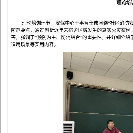
理论培
理论培训环节
，
安保中心干事
曹
仕伟
围绕“
社区
消防
防范要点，通过剖析近年来宿舍区域发生的真实火灾案例
害，强调了“预防为主、防消结合”的重要性。
并
详细介绍
适用场景等实用内容。