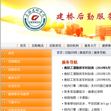
首页
后勤概况
后勤资讯
组织机构
服务大厅
建桥啄
首页
旧版归档
频道栏目
服务导航
首页
后勤概况
服务导航
教职工通勤班车时刻表（2024年8
后勤资讯
教职工通勤班车时刻表（2024年3月
服务大厅
教职工班车发车时刻表（2019年8月
校内订餐（测试版）支付问题已修
企业文化
医务室温馨提示：健康过清明
建桥啄木鸟微博
校园地图（卡通版）
下载中心
青春驿动好还乡，平安回家 let’s go
校内订餐（测试版）上线啦！
后勤管理系统