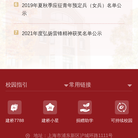
6
2019年夏秋季应征青年预定兵（女兵）名单公
示
7
2021年度弘扬雷锋精神获奖名单公示
校园指引
常用链接
建桥7788
建桥小星
捐赠助学
可持续校园
地址：上海市浦东新区沪城环路1111号