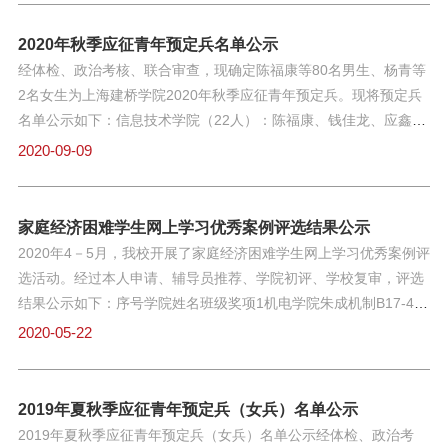
辉、廖飞洪商学院（8人）：季孙豪、陈琰、侯盛森、吴伟、高
炎、王耀兵、梁振民、吴晨瑞艺术设计学院（8人）：汪广宣、张
2020年秋季应征青年预定兵名单公示
家鹏、蒋欣、刘济玮、尹志成、林祥程、孙瑜、姚佳俊珠宝学院
经体检、政治考核、联合审查，现确定陈福康等80名男生、杨青等
（1人）：余卧龙职业技术学院（11人）：毛尔提·阿谋萨那、刘博
2名女生为上海建桥学院2020年秋季应征青年预定兵。现将预定兵
梁、李昊乾、刘严、陈乃振、王赵良、杨德志、尤勇飞、黄江旭、
名单公示如下：信息技术学院（22人）：陈福康、钱佳龙、应鑫
边玉恒、潘宇健康管理学院（1人）：孙嘉珑公示期自今日起5天，
潮、凌毅、陈浩华、李文潇、梁泽鹏、彭海超、赵雪强、彭吉喆、
2020-09-09
即2021年3月11日-3月15日，如对上述名单有异议者，请在公示期
沈钎、王晨元、李尧荣、朱成栋、董楷晨、唐佳强、汪猛、冯明
内以书面或电话形式向校武装部反映，电话021-38128253。上海
海、张宇、史林锋、曹泽方、郭海龙机电学院（17人）：蒋哲一、
建桥学院武装部2021年3月11日
姚思奇、杨义、符启玑、张亚钧、盛登科、张峰萌、黄开颜、韩思
家庭经济困难学生网上学习优秀案例评选结果公示
成、颜毅、孔宪翔、曹彬、苏幺虎、梁南豪、帅隆龙、张浩然、李
2020年4－5月，我校开展了家庭经济困难学生网上学习优秀案例评
瑞清新闻传播学院（2人）：史太尉、陶奕宇商学院（27人）：马
选活动。经过本人申请、辅导员推荐、学院初评、学校复审，评选
兴钰、周高明、吴凌恺、杨天赐、赵成杰、项青松、年黎明、蔡健
结果公示如下：序号学院姓名班级奖项1机电学院朱成机制B17-4一
达、潘存党、路成、熊楷煜、王知寅、王杰、薛南君、余新澳、马
等奖2信息技术学院周渝计科B18-6一等奖3外国语学院彭科铭日语
2020-05-22
家俊、贾蓝、陈兴茂、李佳明、陈子杨、王凯、刘金松、董浩宇、
B17-1一等奖4护理系赵双艳学前教育B19-2一等奖5商学院韩艳婷
乔子轩、马凯、赵洁、杨青（女）艺术设计学院（4人）：章宇
会计学B18-2一等奖6新闻传播学院刘秀纯传播学B18-2二等奖7商
松、黄曲、李文斌、王稼辉珠宝学院（2人）：顾任远、谢和真
学院俞嘉国贸B18-4二等奖8职业技术学院赵义停护理学B19-2二等
2019年夏秋季应征青年预定兵（女兵）名单公示
（女）职业技术学院（8人）：刘文靖、黄俊杰、马中骏、刘天
奖9信息技术学院张文成物联网B18-2二等奖10机电学院董海峰机制
2019年夏秋季应征青年预定兵（女兵）名单公示经体检、政治考
顺、张岚川、宋宜昊、顾哲齐、陆轶祁公示期自今日起5天，即