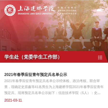
学生处（党委学生工作部）
2021年春季应征青年预定兵名单公示
2021年春季应征青年预定兵名单公示经体检、政治考核、联合审
查，现确定史原鑫等41名男生为上海建桥学院2021年春季应征青年
预定兵。现将预定兵名单公示如下：信息技术学院（5人）：史原
鑫、高春成、王家林、于昊冬、李泰康机电学院（4人）：刘淇、
2021-03-11
司智慧、易永贤、孙高原新闻传播学院（3人）：夏志奇、雷跃