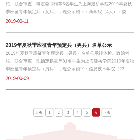
B18-1三等奖11新闻传播学院叶冰秘书学B19-1三等奖12商学院刘
核、联合审查，确定娄腊梅等6名学生为上海建桥学院2019年夏秋
2020年9月8日-9月12日，如对上述名单有异议者，请在公示期内
星国贸B19-3三等奖13艺术设计学院徐佳玲数媒艺术B19-2三等奖
季应征青年预定兵（女兵），现公示如下：商学院（4人）：娄腊
以书面
14信息技术学院罗文静物联网B19-1鼓励奖15信息技术学院李翠玲
梅、李滢斐、李甜、马鑫敏职业技术学院（2人）：薛晓玉、马静
2019-09-11
软工B16-2鼓励奖16外国语学院杨晶晶英语B18-6鼓励奖17商学院
公示期自今日起5日，即2019年9月10日-9月14日，如对上述名单
蒋良靖工商管理B17-3鼓励奖18商学院张文彬会计学B19-8鼓励奖
有异议者，请在公示期内以书面或电话形式向校武装部反映，电话
19艺术设计学院毛凌燕产品设计B19-2鼓励奖20艺术设计学院曹震
021-38128253。上海建桥学院武装部2019年9月10日1
2019年夏秋季应征青年预定兵（男兵）名单公示
数媒技术B18-5鼓励奖如对以上公示人员有异议，请于3日内向学生
2019年夏秋季应征青年预定兵（男兵）名单公示经体检、政治考
处反馈（
核、联合审查，现确定杨毫等81名学生为上海建桥学院2019年夏秋
季应征青年预定兵（男兵），现公示如下：信息技术学院（23
人）：杨毫、刘涛、邢一博、刘传正、张虎、高钱斌、王振、张
2019-09-09
伟、兰洋、王克露、何建业、黄天、楼鹏、孙炎海、潘文耀、孙万
鑫、周汪阳、蒋其浩、张万峰、王煜夫、陈涛、王飞、王琪琳机电
学院（10人）：宋立晖、王宇、王金源、徐郑州、乔坤、戴杰、苗
清林、赵德平、贾紫阳、朱毅铖新闻传播学院（2人）：赵航、梁
上页
1
2
3
4
5
6
下页
泽灵外国语学院（2人）：张浩、陈嘉豪商学院（26人）：王赞、
阮威衡、康景程、徐琪峰、王润泽、肖纯亮、杨帆、张艺程、赵
琨、胡荣祥、黄海峰、王晨宇、廖宗阳、陈宁、张晨鸿、徐钟义、
程思远、张汶龙、彭敬诚、吴永豪、李奕汛、汤诗达、郑从庆、刘