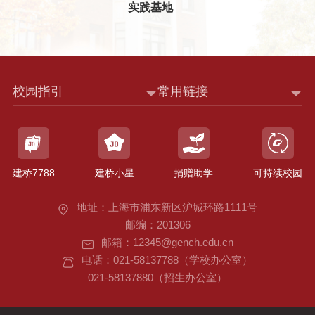
实践基地
先进个人的决定》中，学校被评为“全国群众体育先进
单位”，该奖项是中
学校高度重视实践基地建设，与众多企业建立合作关
系，为学生提供丰富多样的实习实践平台。学校与这
些单位的合作类型多样，包括共同制定人才培养方
校园指引
常用链接
案、开展课程改造、组建教学团队、共建实训实习基
地、开展横向课题研究等，学生通过进入实践基地学
习可大幅提升综合实践能力和复杂问题解决能力。
建桥7788
建桥小星
捐赠助学
可持续校园
地址：上海市浦东新区沪城环路1111号
邮编：201306
邮箱：12345@gench.edu.cn
电话：021-58137788（学校办公室）
021-58137880（招生办公室）