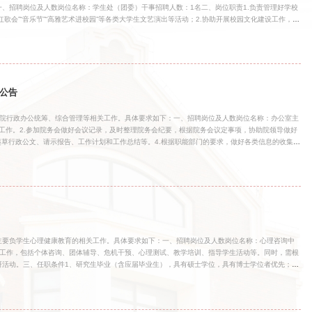
、招聘岗位及人数岗位名称：学生处（团委）干事招聘人数：1名二、岗位职责1.负责管理好学校
歌会”“音乐节”“高雅艺术进校园”等各类大学生文艺演出等活动；2.协助开展校园文化建设工作，组
的筹备和具体实施；3.指导大学生艺术团的各项工作，组织参加各类文艺演出和竞赛活动；4.负责
合作，拓展资源支持学生发展；5.负责大学生志愿服务工作，日常管理校团委雷锋志愿服务队；6.
进志愿者基地的培育建设工作；7.负责组织开展大学生无偿献血工作；8.负责大学生社会实践工
“挑战杯”等项目培育与竞赛工作；9.负责大学生素质拓展工
公告
学院行政办公统筹、综合管理等相关工作。具体要求如下：一、招聘岗位及人数岗位名称：办公室主
室工作。2.参加院务会做好会议记录，及时整理院务会纪要，根据院务会议定事项，协助院领导做好
起草行政公文、请示报告、工作计划和工作总结等。4.根据职能部门的要求，做好各类信息的收集整
，协助学院领导做好本院教职工的岗位聘任、教职工学年考核及专业技术职务聘任等工作。7.负责本
作。8.根据学院情况，提出学院教学业务经费的分配意见经院务会审定执行、负责经费本的保
用提出建议。9.抓好学院综合治理、防盗防火和维稳工作，组织好教职工安全教育和节假日的安
关会议的会务组织工作。12.负责编制、更新本院教职工通讯录。1
主要负学生心理健康教育的相关工作。具体要求如下：一、招聘岗位及人数岗位名称：心理咨询中
关工作，包括个体咨询、团体辅导、危机干预、心理测试、教学培训、指导学生活动等。同时，需根
研活动。三、任职条件1、研究生毕业（含应届毕业生），具有硕士学位，具有博士学位者优先；
的职业道德、加强的服务意识、较强的责任感；有良好的独立工作能力，能够服从组织安排，很好地
专业相关认证资格（如国家心理咨询师证书或中国心理学会临床心理学注册心理师资格等）；同等条
备医学心理学专业能力者优先；4、具备扎实的专业能力和业务水平，能够独立开展大学生心理健康
合作精神，并能独立开展相关工作；具有较强的组织能力及语言表达能力；外语水平高，具有较