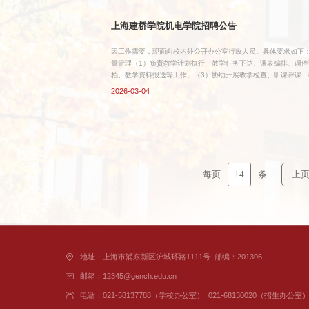
上海建桥学院机电学院招聘公告
因工作需要，现面向校内外公开办公室行政人员。具体要求如下：
量管理（1）负责教学计划执行、教学任务下达、课表编排、调停
档、教学资料报送等工作。（3）协助开展教学检查、听课评课、
计、报表填报、材料整理与公文处理。2、学籍管理（1）负责学
2026-03-04
成毕业资格审核、学位资格审核、证书办理、学籍档案整理与归档
照学籍管理规定完成各类学籍手续办理，确保数据准确、流程规范
过程跟踪。（2）协助推进产业学院、订单班、实习实训基地、校
14
每页
条
上
地址：上海市浦东新区沪城环路1111号
邮编：201306
邮箱：12345@gench.edu.cn
电话：021-58137788（学校办公室）
021-68130020（招生办公室