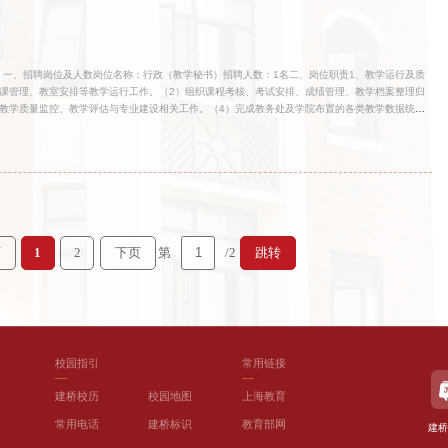
一、招聘岗位及人数岗位名称：行政（教学秘书）招聘人数：1名二、岗位职责1、教学运行及质
课管理、教室安排等教学运行工作。（2）组织课程考核、考试安排、成绩管理、教学档案整理归
教学质量监控、教学评估与专业建设相关工作。（4）完成教务处及学院布置的各类教学数据统
生学籍信息维护、学籍注册、学籍异动（休学、复学、转学、退学）办理与材料审核。（2）协助完
。（3）协助完成毕业资格审核、学位资格审核、证书办理、学籍档案整理与归档。（4）严格按
。3、产教融合专项工作（1）负责产教融合、校企合作项目的日常对接、台账管理、材料整理与
企共建课程等项目建设与申报。（3）参与企业走访、校企交流、实践教学安排、学生实
第
/2
页
1
2
下页
跳转
校园指引
常用链接
建桥校历
校园地图
上海教育
常用电话
建桥标识
教育部网
建桥
）