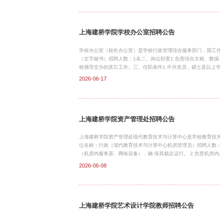
级认证/丰富项目经验者可放宽）；医养结合方向：专业背景：临
开发或运营经验；智慧养老方向：专业背景：计算机、物联网、
上海建桥学院学校办公室招聘公告
学校办公室（校长办公室）是学校行政管理综合服务部门，因工
（文字秘书）招聘人数：1名二、岗位职责1.负责综合文稿、数据
校领导交办的其它工作。三、任职条件1.中共党员，硕士及以上
领导讲话等撰写；熟悉高等教育管理，具备一定的研究能力。3.
2026-06-17
术。4.愿意长期在临港新片区工作生活、安家落户者优先。四、应聘方
文字秘书岗—姓名—学历—政治面貌”；2.对初审通过者，将另行通知面
王老师、孙老师。
上海建桥学院资产管理处招聘公告
上海建桥学院资产管理处现代教育技术与计算中心是学校教育技术支持与保
位名称：行政（现代教育技术与计算中心机房管理员）招聘人数：6名招聘范围：各二级学院机房管理员
（机房内服务器、网络设备），确 保其稳定运行。 2.负责机房内示教设施的技术保障、教学软件、各类考试、培训环境安装和测试。 3.定期维护管辖机房设备设
施，定期清理各种病毒，确保正常教学运行。 4.做好运维记录、设备台账、操作日志归档与更新，确保过程可追溯、合规。 5.管理区域设备完好率达到100%，开
2026-06-08
出率95%以上。设施帐、卡和物相符达到100%。 6.维护机房整洁、卫生与安全，提供教学环境的技术支持。 7.完成领导交代的其他工作。‌‌ 三、任职条件1.‌学历与
专业‌本科及以上学历，计算机、电子信息、通信、网络或相关专业。‌‌ 2.‌知识与技能‌ 熟悉计算机硬件架构、网络原理（TCP/IP）、操作系统（Windows/Lin
本管理命令。‌‌ 掌握服务器、交换机
上海建桥学院艺术设计学院教师招聘公告