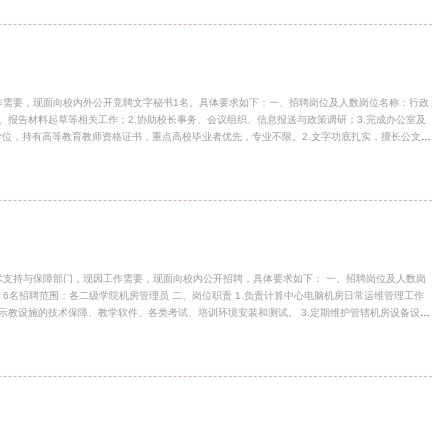
床医学、中医学、康复治疗学、公共卫生等相关专业；相关经验：具有2年以上智慧养老领域项目
人工智能、电子信息、健康管理（智慧养老方向）等相关专业；基础医学教研室2学历：硕士
作需要，现面向校内外公开竞聘文字秘书1名。具体要求如下：一、招聘岗位及人数岗位名称：行政
、报告材料起草等相关工作；2.协助校长事务、会议组织、信息报送与政策调研；3.完成办公室及
学位，持有高等教育教师资格证书，重点高校毕业者优先，专业不限。2.文字功底扎实，擅长公文、
责任心强、严谨细致、保密意识强，熟练使用办公软件与信息化工具，能够正确运用人工智能技
式1.请将应聘简历发送至学校人事组织处邮箱（hr@gench.edu.cn），邮件标题请注明“应聘
试时间；3.招聘地点：人事处（图书馆S405）；4.联系电话：021-58139599；5.联系人：
障部门，现因工作需要，现面向校内公开招聘，具体要求如下： 一、招聘岗位及人数岗
 二、岗位职责 1.负责计算中心电脑机房日常运维管理工作
ux）及基