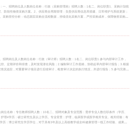
：一、招聘岗位及人数岗位名称：行政（采购管理岗）招聘人数：1名二、岗位职责1、采购计划统
度、阶段性物资采购方案。2、供应商全周期管理：负责供应商信息库搭建、日常维护与系统更新；
3、采购管控分析：动态跟踪采购全流程数据，持续优化采购方案，严控采购成本，保障物资采购质
拟定签署、采购实施、到货验收、款项申报、售后问题协调处置。5、实训场地建设专项工作：配
建设方案编制、预算测算指导；牵头设备招标采购实施；统筹项目整体竣工验收，跟进后期维保服
规章制度、操作规范，优化采购内控流程。7、数据台账管理：按期完成采购业务数据归集、统
：完成上级领导交办的其他临时性采购工作。三、任职条件1、 学历专业：硕士及以上学
、招聘岗位及人数岗位名称：行政（审计师）招聘人数：1名二、岗位职责1.参与内部审计工作，
控、定期评价和排查，及时发现潜在风险；2.编制审计工作底稿，协助起草内部审计报告；3.根据
改情况追踪，对重要审计项目进行后续审计，检查审计决定的执行情况，并进行报告；5.参与完善、
健全性、合理性、有效性；6.领导交办的其他工作。三、任职条件1.研究生及以上学历，审计、财
（具有四大会计师事务所经验优先），能独立完成相关内部审计工作；3.掌握审计、内部控制、财务
观察能力，较好的组织协调能力；5.具有基础的英语水平，熟悉国际准则优先；6.具有注册会计
格优先；7.较强的职业素养，品行端正，有较强的保密意识
岗位名称：专任教师招聘人数：10名二、招聘对象及专业范围：需求专业人数任职条件（学历、
）护理4学历：硕士研究生及以上学历。专业背景：护理，临床医学或医学相关专业。相关经验：有
学历：博士研究生学历学位，对于具有3年及以上高校教学或全科健康管理一线工作经验、成果突
中医适宜技术方向。资质证书：高等学校教师资格证书优先。养老服务管理2医养结合方向：学历：
丰富者可放宽）。智慧养老方向：学历：硕士及以上学历；职称：中级及以上职称（或具有行业高