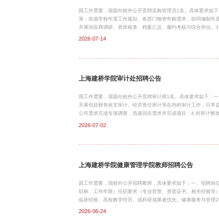
因工作需要，现面向校外公开竞聘采购管理员1名。具体要求如下
筹：依据学校年度工作规划、各部门物资申购需求，协同编制年
开展供应商调研、资质核查、档案汇总、履约考核与综合评估。
量达标。4、采购执行：负责对接具体项目需求、商务洽谈、合同
2026-07-14
合各学院推进专业教室、实训室筹建工作，包含前期市场调研、
务对接。6、制度体系建设：协助梳理、完善学校采购管理全流程
计、复盘分析，输出各类采购报表、工作分析材料。8、其他工作
上海建桥学院审计处招聘公告
因工作需要，现面向校外公开竞聘审计师1名。具体要求如下：一
开展包括财务收支审计、经济责任审计等在内的审计工作，日常监
公司需求完成专项调查，迅速回应需求并完成项目；4.对审计整
优化公司内部控制制度和相关运作流程，检查公司内控管理体系的
2026-07-02
务等相关专业优先；2.具有企业内控、审计或财务相关工作经验
和公司治理等相关专业知识；4.具有良好的沟通表达能力，敏锐的
师，或中级审计师，或国际注册内部审计师 CIA 等专业认证资
上海建桥学院健康管理学院教师招聘公告
因工作需要，现校外公开招聘教师，具体要求如下：一、招聘岗位
职称、工作年限）任职要求（专业背景、资质证书、相关经验等
临床经验、高校教学经历、或科研成果者优先。健康服务与管理2
出的优秀硕士研究生，可放宽学历要求。专业背景：全科医学、
2026-06-24
硕士及以上学历，中级及以上职称（具备医养结合机构管理经验