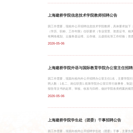
师资格，主持或作为核心成员（前2名）。三、任职条件1.思想
上海建桥学院信息技术学院教师招聘公告
因工作需要，现校外公开招聘信息技术学院教师，具体要求如下
（学历、职称、工作年限）任职要求（专业背景、资质证书、相关
有网络规划、云服务器运维、云存储、云虚拟化等工作经验；资
作经验：3年以上专业背景：计算机专业、数字媒体技术专业；具
2026-05-06
景：移动通信+AI方向；资质证书：副高级及以上或类似资质证
上专业背景：物联网应用开发，硬件开发，场景设计，物联网安
优秀应届博士无职称要求工作年限：2年以上高校教学科研实践经
上海建桥学院外语与国际教育学院办公室主任招聘
因工作需要，现面向校内外公开招聘办公室主任1名，主要学院
聘人数：1名二、岗位职责1.统筹学院办公室日常行政事务，制
报告等文书的起草、审核、收发与归档，做好学院各类档案的规范
排、教学任务分配、教室调度等工作，保障教学活动有序开展；跟
2026-05-06
学资料的规范管理，包括教学大纲、教案、试卷、教学成果等材料
学校教务处、人事处等各职能部门、校内其他学院及校外相关单
及决议事项的跟踪落实，做好学院各类教学、学术、团建活动的统
上海建桥学院学生处（团委）干事招聘公告
因工作需要，现面向校内公开招聘学生处（团委）干事，主要负