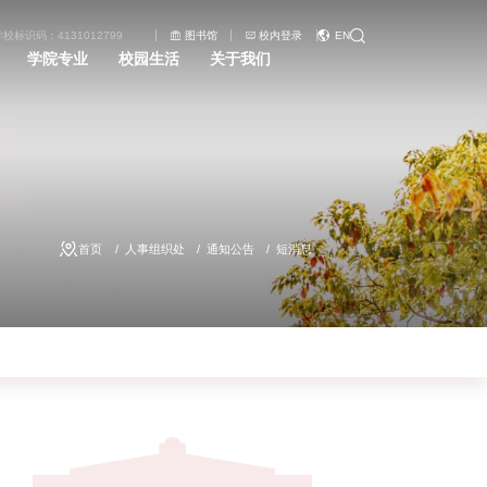
学校标识码：4131012799
图书馆
校内登录
EN
学院专业
校园生活
关于我们
首页
人事组织处
通知公告
短消息