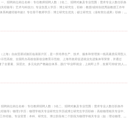
：一、招聘岗位岗位名称：专任教师招聘人数：2名二、招聘对象及专业范围：需求专业人数任职条
关经验等）艺术与科技21. 专业负责人学历：博士研究生，职称：教授/或特别优秀副教授工作年
体系构建经验年龄2. 专任骨干教师学历：博士研究生优先；硕士研究生（须有突出成果）职称：副
经验；博士可放宽至1年或优秀应届博士3. 专任教师（基础岗）学历：硕士研究生及以上，艺术与科
称：助教/讲师及以上；无职称者需具备3年及以上行业或教学经验工作年限：2年及以上相关教学
党的教育方针，恪守师德师风，遵纪守法，责任心强。认同“艺术+科技+智能”交叉融合办学理念，契合
术与科技、设计学、数字媒体艺术/技术、交互设计
国（上海）自由贸易试验区临港新片区，是一所培养生产、技术、服务和管理第一线高素质应用型人
作示范高校、全国民办高校创新创业教育示范校、上海市政府促进就业先进集体等荣誉，并通过
构建了全要素、深层次、多元化的产教融合体系，践行“毕业即就业，上岗即上手，发展可持续”的人才
机械、电子信息两个专业集群，设有机械设计制造及其自动化、智能制造工程、汽车服务工程、微
在校生超过3000人。机械设计制造及其自动化、微电子科学与工程专业获评上海市一流本科专
与技术专业入选学校首批产教融合试点专业。学院充分利用上海临港新片区形成的集成电路、民用
域龙头公司开展深度产教融合，共同开展应用型科研，获批上海市级“数联制造产业学
、招聘岗位岗位名称：专任教师招聘人数：3名二、招聘对象及专业范围：需求专业人数任职条件
关经验等）物理1学历：物理学相关专业研究生学历或博士研究生学历职称：高校物理相关专业中、
研工作经验。专业背景：本科、研究生、博士阶段有二个阶段为物理学相关专业（如：理论物理、凝
他工科相关专业、电子科学等）；体育1学历：博士职称：副高级及以上优先（特别优秀者可放宽至
育教育或运动训练相关专业硕士要求国家一级运动员及以上学前教育1职称：正高级专业背景：学前
级教师”等称号；相关经验：在省市级及以上学术团体担任理事或委员，在高校需有硕士生/博士生导