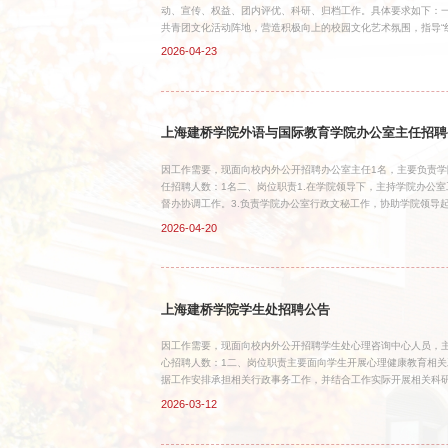
动、宣传、权益、团内评优、科研、归档工作。具体要求如下：一
共青团文化活动阵地，营造积极向上的校园文化艺术氛围，指导“红
织开展多种类型、层次、规模的校园文化活动，负责团委大型活动
2026-04-23
校内外协同合作，加强与其他高校、地方团委、社会组织、政府的
开展市级及以上大型活动志愿者招募、培训、后勤保障等工作，推
作，做好每年寒、暑期社会实践工作，组织开展“奉献杯”“知行杯”
上海建桥学院外语与国际教育学院办公室主任招聘
因工作需要，现面向校内外公开招聘办公室主任1名，主要负责
任招聘人数：1名二、岗位职责1.在学院领导下，主持学院办公
督办协调工作。3.负责学院办公室行政文秘工作，协助学院领导
理和报送。5.负责学院上报重要稿件的撰写。6.按照人事处规定
2026-04-20
学院各办公室办公设备、家具的申购、调拨、报修及退库等管理工
管，定期向院领导报送教学业务经费使用情况，并对经费的合理使
全检查。10.负责本院行政印章管理。11.负责学院组织召开的有
上海建桥学院学生处招聘公告
因工作需要，现面向校内外公开招聘学生处心理咨询中心人员，
心招聘人数：1二、岗位职责主要面向学生开展心理健康教育相
据工作安排承担相关行政事务工作，并结合工作实际开展相关科
2、身心健康，热爱大学生心理健康教育与咨询工作，具有良好
2026-03-12
完成各项工作任务；3、专业为心理学相关专业；具有心理咨询
件下，在高校心理工作方面经验丰富、取得一定的科研成果、具
教育、教学、咨询和科研工作；5、具有良好的沟通能力和团队