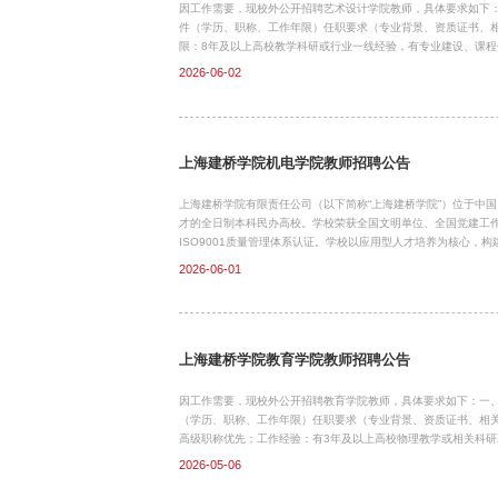
因工作需要，现校外公开招聘艺术设计学院教师，具体要求如下
件（学历、职称、工作年限）任职要求（专业背景、资质证书、相
限：8年及以上高校教学科研或行业一线经验，有专业建设、课程
教授/讲师及以上工作年限：3年及以上高校教学/科研/行业实践
2026-06-02
技、设计学、数字媒体、交互设计、人工智能与设计等相关专业职
/项目/研发经验；优秀应届硕士可破格1. 基本素养与师德拥护
本专业全链路应用型人才培养目标2. 专业背景核心专业背景：艺
上海建桥学院机电学院教师招聘公告
上海建桥学院有限责任公司（以下简称“上海建桥学院”）位于中
才的全日制本科民办高校。学校荣获全国文明单位、全国党建工
ISO9001质量管理体系认证。学校以应用型人才培养为核心，
培养目标。机电学院为学校最早成立的二级学院之一。学院现有
2026-06-01
电子科学与工程、电子科学与技术、电子封装技术6个本科专业，
业；汽车服务工程专业为上海市应用型本科试点专业；电子科学
航空、智能汽车、高端装备制造等前沿产业体系的区位优势，与区
上海建桥学院教育学院教师招聘公告
因工作需要，现校外公开招聘教育学院教师，具体要求如下：一
（学历、职称、工作年限）任职要求（专业背景、资质证书、相
高级职称优先；工作经验：有3年及以上高校物理教学或相关科
聚态物理、光学、原子与分子物理、粒子物理与原子核物理及其
2026-05-06
硕士）专业背景：大球类及乒乓球博士要求至少两个阶段属于体
教育相关专业；资质证书：具备省市级及以上“学科带头人”、“特