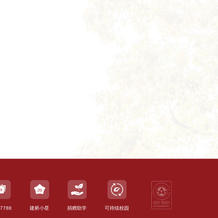
7788
建桥小星
捐赠助学
可持续校园