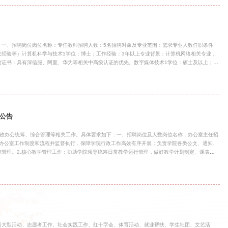
政治素质过硬，拥护中国共产党的领导，贯彻党的教育方针，热爱高等教育事业，具
：一、招聘岗位岗位名称：专任教师招聘人数：5名招聘对象及专业范围：需求专业人数任职条件
经验等）计算机科学与技术1学位：博士；工作经验：3年以上专业背景：计算机网络相关专业，
质证书：具有深信服、阿里、华为等相关中高级认证的优先。数字媒体技术1学位：硕士及以上；工
备相关行业背景经验。网络工程1学位：博士；职称：副高级及以上；工作经验：10年以上专业背
书；相关经验：业界顶级公司物联网工程1学位：博士；职称：副高级及以上；工作经验：大厂5年以
全等；相关经验：有大厂物联网项目经验。软件工程1学位：博士；职称：副高级及以上职称优先，
历，或3年以上软件工程行业工作经历专业背景：软件工程、人工智能、大数据技术
公告
行政办公统筹、综合管理等相关工作。具体要求如下：一、招聘岗位及人数岗位名称：办公室主任招
定办公室工作制度和流程并监督执行，保障学院行政工作高效有序开展；负责学院各类公文、通知、
管理。2.核心教学管理工作：协助学院领导统筹日常教学运行管理，做好教学计划制定、课表编
踪教学全过程，收集整理教学运行中的问题与建议，及时协调解决教学突发事宜。3.负责学院教
的收集、归档与留存，配合学校完成教学检查、教学评估、专业建设等相关工作。4.协调学院与
位的沟通对接工作，保障行政、教学各类工作衔接顺畅；负责学院会议组织、会务筹备、会议记录
筹协调与后勤保障。5.协助学院领导做好师资队伍建设、教职工考核、职级晋升相关材
责大型活动、志愿者工作、社会实践工作、红十字会、体育活动、就业帮扶、学生社团、文艺活