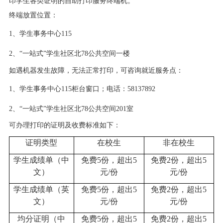
印学生各类证明的自助打印服务终端机。
终端放置位置：
1、
学生事务中心
115
2、
“一站式”学生社区北
78
公共空间一楼
如遇机器发生故障，无法正常打印，可咨询就近服务点：
1、
学生事务中心
115
柜台窗口；电话：
58137892
2、
“一站式”学生社区北
78
公共空间
201
室
可办理打印的证明及收费标准如下：
证明类型
在校生
非在校生
学生成绩单（中
免费
5
份，超出
5
免费
2
份，超出
5
文）
元
/
份
元
/
份
学生成绩单（英
免费
5
份，超出
5
免费
2
份，超出
5
文）
元
/
份
元
/
份
均分证明（中
免费
5
份，超出
5
免费
2
份，超出
5