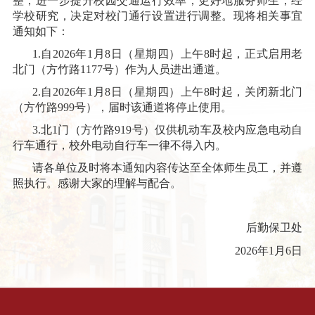
整，进一步提升校园交通运行效率，更好地服务师生，经
学校研究，决定对校门通行设置进行调整。现将相关事宜
通知如下：
1.
自
2026
年
1
月
8
日（星期四）上午
8
时起，正式启用老
北门（方竹路
1177
号）作为人员进出通道。
2.
自
2026
年
1
月
8
日（星期四）上午
8
时起，关闭新北门
（方竹路
999
号），届时该通道将停止使用。
3.
北
1
门（方竹路
919
号）仅供机动车及校内应急电动自
行车通行，校外电动自行车一律不得入内。
请各单位及时将本通知内容传达至全体师生员工，并遵
照执行。感谢大家的理解与配合。
后勤保卫处
202
6
年
1
月
6
日