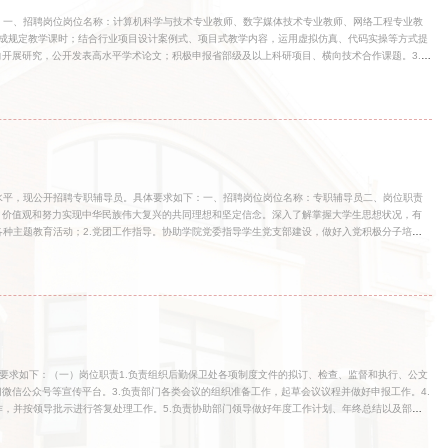
：一、招聘岗位岗位名称：计算机科学与技术专业教师、数字媒体技术专业教师、网络工程专业教
完成规定教学课时；结合行业项目设计案例式、项目式教学内容，运用虚拟仿真、代码实操等方式提
向开展研究，公开发表高水平学术论文；积极申报省部级及以上科研项目、横向技术合作课题。3.参
大纲编制、实训教材开发及产教融合课程建设，保障实践教学条件贴合产业需求。4.指导学生毕
学风建设。5.完成学院交办的其他工作。三、任职条件1.思想政治素质过硬，拥护中国共产党的领
与职业素养，无违法违规及师德失范记录。2.博士学位；具有副高级及以上职称者；部分专业学
论文。3.熟悉所授专业领域技术栈，具备独立授课与实验指导能力，有高校教
水平，现公开招聘专职辅导员。具体要求如下：一、招聘岗位岗位名称：专职辅导员二、岗位职责
、价值观和努力实现中华民族伟大复兴的共同理想和坚定信念。深入了解掌握大学生思想状况，有
种主题教育活动；2.党团工作指导。协助学院党委指导学生党支部建设，做好入党积极分子培
的主题团日活动，做好团员教育、评议和推优入党工作；3.班级组织建设工作。以学风建设为中
建设。建立健全各项班级管理制度，做好班级学生干部的选拔、培养和考核工作。深入学生，关
法权益，做学生的良师益友；4.学风建设与学业指导。加强与任课教师、班主任、研究生导师经
学习目标、掌握学习方法、设计学涯规划，促进学业进步；5.素质拓展指导。指导学生开展校园
要求如下：（一）岗位职责1.负责组织后勤保卫处各项制度文件的拟订、检查、监督和执行、公文
微信公众号等宣传平台。3.负责部门各类会议的组织准备工作，起草会议议程并做好申报工作。4.
，并按领导批示进行答复处理工作。5.负责协助部门领导做好年度工作计划、年终总结以及部门
好学校用车调度，为师生提供医疗服务。7.负责校内二级单位提交的各类活动的后勤保障工作。8.
共产党的领导，热爱高等教育事业，政治立场