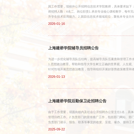
因工作需要，现校外公开招聘信息技术学院教师，具体要求如下
师招聘人数：4名二、岗位职责1.承担专业核心课程教学，每年
升学生技术应用能力。2.跟踪信息技术领域前沿，聚焦本专业方
与各专业人才培养方案修订与课程体系优化，牵头或参与核心课程
2026-01-16
业设计、创新创业项目；承担班级导师职责，开展职业规划指导与
导，贯彻党的教育方针，热爱高等教育事业，具有良好的师德师风
位可放宽至硕士，但需有相关岗位工作经验；应届硕士发表高水平
上海建桥学院辅导员招聘公告
为进一步优化辅导员队伍结构，提高辅导员队伍素质和管理工作
1.思想政治教育。帮助和指导大学生树立正确的世界观、人生观
针对性地开展思想政治教育，指导和组织开展好形势政策教育和各
养、学生党员发展和教育管理工作。指导学生团支部开展丰富多彩
2026-01-13
心，思想道德建设为基础，指导班委会开展工作，努力加强班风
心、爱护、指导、帮助学生，热情为学生服务，努力保护学生的合
常沟通，全面了解学生的学习情况，帮助学生端正学习态度、明确
上海建桥学院后勤保卫处招聘公告
由于工作需要，现面向校内及社会公开招聘办公室主任1名，具体
管理归档工作。2.负责部门的宣传推广工作，包括部门网站、部门
负责部门请示、报告、联系等事宜的收发、呈批、催办、接待工作
预算编制、年底决算等相关工作。6.负责车队和医务室的管理，做
2025-09-22
负责部门采购计划编制、财务报销、资产管理等相关工作。9.完成领导交办的其他任务。 （二）任职条件1、拥护中国