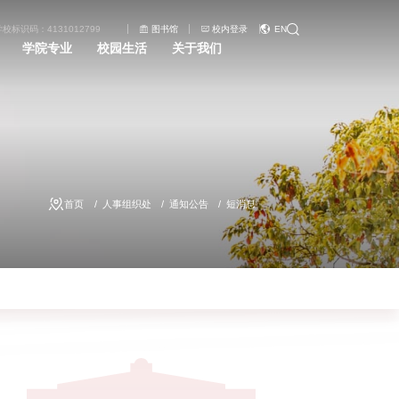
学校标识码：4131012799
图书馆
校内登录
EN
学院专业
校园生活
关于我们
首页
人事组织处
通知公告
短消息