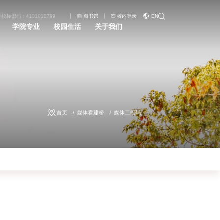
学校标识码：4131012799
图书馆
校内登录
EN
学院专业
校园生活
关于我们
首页
媒体看建桥
媒体二维码