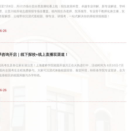
6日至7月8日，共计15场分层分类直播轮番上线：招生政策科普、卓越专业详解、新专业解读、学科
理、云贵川桂四省志愿填报专场全覆盖。校内招生办老师、院系领导、专业骨干教师化身主播，实
答疑解惑，云端带你沉浸式逛校园、聊专业、讲报考，一站式解决你的择校填报难题！
6-26
季咨询开启｜线下探校+线上直播双渠道！
6 届高考生及各位家长请注意！上海建桥学院校园开放月正在火热进行中，活动时间为 6月10日-7月
，面向全国考生全程免费参与。大家可沉浸式体验校园宿舍、食堂环境，聆听各学院专业宣讲，全方
临港校区的校园风貌与办学特色。
6-26