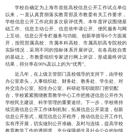
学校自确定为上海市首批高校信息公开工作试点单位
以来，一直认真贯彻落实教育部及市教委有关工作要求，
学校信息公开工作此前多次获评优秀。本年度评议围绕基
础工作、信息主动公开、信息依申请公开、便民服务与网
上互动、信息公开专栏服务与功能、创新举措等
6个方面展
开，按照部属高校、市属本科高校、市属高职高专院校的
实际情况，采用不同的指标体系开展评议。在各高校自查
的基础上，市教委组织专家进行网上评议，形成最终评议
结果，得分率在90%及以上的为“优秀”。
近几年，在上级主管部门及校领导的支持下，由学校
办公室牵头，人事组织处、财务处、教务处、学生处、对
外交流办公室、招生办公室、科研处等职能部门密切配
合，学校紧紧围绕教育教学中心工作把推进信息公开作为
学校民主建设、科学管理的重要途径。下一步，学校将持
续完善信息公开工作体制机制，拓展信息公开渠道，创新
信息公开形式，规范信息公开程序，推动信息公开工作扎
实有序开展
，切实做到公开准确、及时与连续，提高学校
教育教学工作的透明度，充分保障师生及社会公众的知情