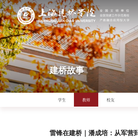
建桥故事
学生
教师
校友
雷锋在建桥｜潘成培：从军营