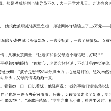
回。那是潘成培刚当辅导员不久，大一开学才几天。走访宿舍
，她想做兼职减轻家里负担，却被网络诈骗骗走了1.5万元—
打车陪女孩去派出所做笔录，一边安抚她，一边了解情况。女孩
情，又和女孩商量：“让老师和你父母通个电话吧，好吗？”
平视着她的眼睛：“你放心，老师会好好说，不会让爸妈批评你。
特意强调：“孩子是想帮家里分担压力，心意是好的。这次虽然
电话那头，父母的情绪渐渐平复。
。看着她一口一口扒着饭，他轻声说：“钱的事咱们慢慢想办法
，自己也隔三差五去宿舍看看。后来，女孩慢慢走出了阴影，学习
可能就毁了。”潘成培感慨，“学生之事无小事，处理要及时、得当