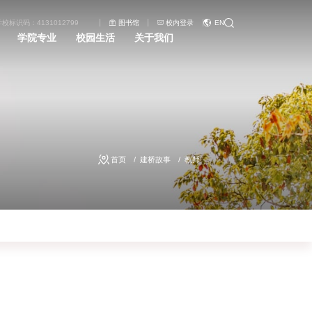
学校标识码：4131012799
图书馆
校内登录
EN
学院专业
校园生活
关于我们
首页
建桥故事
教师