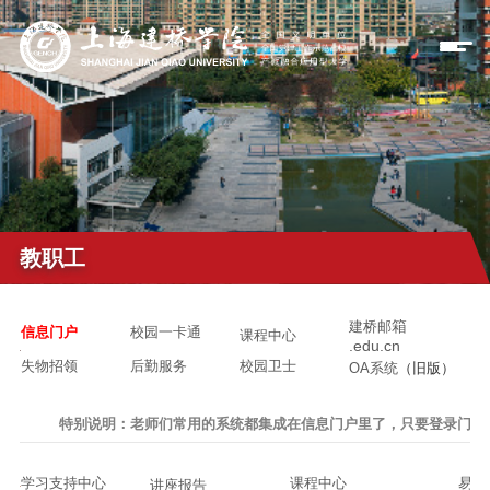
教职工
箱
建桥邮
信息门户
校园一卡通
课程中心
.edu.cn
失物招领
后勤服务
校园卫士
OA系统
（旧版）
特别说明：老师们常用的系统
都集成在信息门户里了，只要登录门户
学习支持中心
课程中心
易班
讲座报告