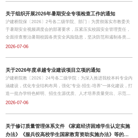
相关要求，请各二级学院结合期末实验室工作，对所属实验实训场
地进行安全检查，现将有关事项通知如下：一、切实做好安全自查
关于组织开展2026年暑期安全专项检查工作的通知
工作（一）自查要求严格按照“党政同责、一岗双责、齐抓共管、失
沪建桥院保〔2026〕2号各二级学院、部门：为贯彻落实市教委关
职追责”和“管行业必须管安全、管业务必须管安全、管生产经营必
于暑期安全视频调度会的部署要求，压紧压实校园安全管理责任，
须管安全”的要求，层层压实安全责任，落实到人，认真排查安全隐
全面排查整治暑期校园各类安全风险隐患，坚决防范和遏制各类安
患并整改，对不能自行解决的按程序及时申请处理，确保实验室安
全事故发生，全力维护学校师生生命财产安全和校园大局持续稳
2026-07-06
全防范措施到位。（二）自查内容1.根据上述文件要求，参照《高
定，结合我校实际工作情况，现就组织开展2026年暑期前校园安全
校学校实验室安全检查项目表》（2026年），检查实验室水、电、
专项检查工作通知如下：一、工作安排（一）单位自查自纠阶段
消防、环境卫生、机械等方面安全，重点自查以下八个方面：
（7月6日—7月7日）各二级学院、部门要全面对照本次专项检查内
关于2026年度卓越专业建设项目立项的通知
（1）灭火设备配备是否合适，是否定期检查灭火设备。（2）存在
容，严格落实“谁主管、谁负责”安全责任制，对本单位管辖区域、
沪建桥院教〔2026〕24号各二级学院：为深入推进我校本科专业内
燃烧和腐蚀风险的实验区域，有无配置应急喷淋和洗眼装置。有防
办公场所、教学实训场地、师生活动区域及所属设施设备开展全方
涵建设，优化专业结构布局，强化“专业-招生-培养”一体化建设，打
爆需求的实验室有无妥善防护具有爆炸危险性的仪器设
位、无死角安全自查。建立安全隐患自查台账，实行“台账式管理、
造一批办学特色鲜明、招生生源优质、人才培养质量突出、示范引
销号式整改”。对当场能够整改的隐患问题，立即整改到位；对无法
领作用强劲的标杆专业，助力学校教育高质量发展。根据《上海建
2026-07-06
即时整改的共性问题、疑难隐患，详细制定专项整改方案、明确整
桥学院关于开展“卓越专业”申报及评选工作的通知》（沪建桥院教
改措施、责任人员及完成时限，同步落实临时防控措施，并及时上
〔2026〕7号）文件精神，由招生办公室和教务处统筹组织，经学
报后勤保卫处备案，坚决杜绝隐患悬空、风险失控。（二）学校专
校审议通过，现批准11个专业立项为2026年度校级卓越专业建设项
关于修订质量管理体系文件 《家庭经济困难学生认定实施
项督查阶段（7月8日—7月9日）学校将组建安全专项检查工作组，
目（附件1），纳入校级内涵建设项目管理，同步下达专项建设经
办法》《服兵役高校学生国家教育资助实施办法》等的通
采取“四不两直”的方式，对各二级学院、部门安全自查及隐患整改