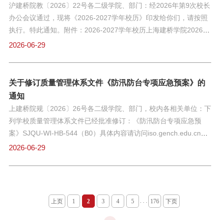
沪建桥院教〔2026〕22号各二级学院、部门：经2026年第9次校长
年）内所带毕业论文（设计）在各抽检环节无不合格情况。6.参加
办公会议通过，现将《2026-2027学年校历》印发给你们，请按照
评选的兼职教师，近2学期发表教研论文、参加教学内涵建设项
执行。特此通知。附件：2026-2027学年校历上海建桥学院2026年
目、发表高水平科研论文可不受2.4限制。7.近2学期有教学事故、
6月29日
2026-06-29
近1学期收到教学整改单的教师不能参评当学期兼职教师教学优秀
奖评选。三、评选额度按照本学期担
关于修订质量管理体系文件《防汛防台专项应急预案》的
通知
上建桥院规〔2026〕26号各二级学院、部门，校内各相关单位：下
列学校质量管理体系文件已经批准修订：《防汛防台专项应急预
案》SJQU-WI-HB-544（B0）具体内容请访问iso.gench.edu.cn查
阅。上述文件于2026年6月30日起生效，请你们按照执行。特此通
2026-06-29
知。上海建桥学院办公室2026年6月29日
. . .
上页
1
2
3
4
5
176
下页