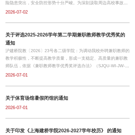
的履职表现，确保考核结果真实反映其工作成效。（二）核心依
险隐患突出，安全防控形势十分严峻。为深刻汲取周边高校事故教
据：以兼职教师聘任协议约定的岗位职责为基础，结合在专业建
训，严格落实上海市教育委员会《关于进一步加强高校锂离子电池
2026-07-02
设、课程建设、推进产教融合校企合作育人等方面做出的贡献及学
设备安全管理的通知》（沪教委保〔2026〕6号）文件精神，进一
校教学管理、师德师风建设相关规定开展考核。三、考核内容及等
步强化锂离子电池设备安全管理工作，结合学校实际，现就有关事
次（一）核心考核内容1.师德师风（一票否决项）：重点考核遵守
项通知如下：一、压实层级安全责任，健全网格化管控体系各单位
关于评选2025-2026学年第二学期兼职教师教学优秀奖的
政治纪律、履行教书育人职责、恪守学术诚信、坚守廉洁自律等情
要严格落实安全生产“党政同责、一岗双责、齐抓共管、失职追
通知
况，若存在师德失范行为或重大教学事故，直接确定为考核不合
责”总体要求，坚守“三管三必须”原则，搭建构建“校、院、室”三级
沪建桥院教〔2026〕23号各二级学院：为调动我校外聘兼职教师的
格。2.教学履职情况：主要包括教学准备（教案、课件贴合教学
网格化安全管理体系，细化各层级、各岗位锂电池安全管理职责，
教学积极性，不断提高教学质量，形成一支稳定、高质量的兼职教
明确管控边界、压实岗位责任，实现校园锂电池设备管理全覆盖。
师队伍，依据《兼职教师教学优秀奖评选办法》（SJQU-WI-JW-
（一）后勤保卫处：负责校园电动自行车集中充电设施日常巡检、
302），学校决定评选出本学期兼职教师教学优秀奖。一、评选对
2026-07-01
消防设备配备、安全管控；常态化查处违规携带锂电池电瓶进入宿
象本学期在各学院承担教学任务的外聘兼职教师。二、评选条件1.
舍、教学楼、实验室、电梯等重点区域的行为。（二）资产管理
自觉遵守《教师教学工作规范》，热爱学校，对教学有热情，对学
处：负责学校教学、科研实验用锂电池（含中间体）设备的采购审
生负责任。2.参与评选的兼职教师学生评教成绩不得低于全校平均
关于体育场馆暑假闭馆的通知
批、入库核验、日常监管，做好废旧锂电池的处置工作；负责校园
成绩。3.参与评选的兼职教师需满足周课时不低于4学时（含集中实
2026-07-01
绿化作业电动工具如除草机等配套锂电池的日常安全监管、隐患排
践课程、毕业论文（设计）指导）。4.参加一等奖评选的兼职教师
查及
须满足在我校工作2年及以上，且至少完成3个学期的教学工作。5.
参加评选的兼职教师，如果带毕业论文（设计），当年（自然年）
关于印发《上海建桥学院2026-2027学年校历》 的通知
所带毕业论文（设计）平均成绩高于75分（含75分）；两年（自然