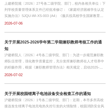
费，开展为期一年的专项建设。请各相关立项建设单位按照建设要
上建桥院规〔2026〕27号各二级学院、部门，校内各相关单位：下
知
情况开展专项督查。督查重点聚焦隐患排查整治成效、安全
求和时间安排（附件2），确保项目高质量完成，并将卓越专业建
列学校质量管理体系文件已经批准修订：《家庭经济困难学生认定
设项目预算明细表（附件3）提交至教务处。特此通知。附件:
实施办法》SJQU-WI-XS-003 (A4）《服兵役高校学生国家教育资
1.2026 年度卓越专业建设项目立项名单.pdf 2.2026年度卓越专业
助实施办法》SJQU-WI-XS-014 (A3)《雷锋奖评选实施办法》
2026-07-06
建设工作要求.pdf 3.卓越专业建设项目预算明细表.docx上海建桥学
SJQU-WI-XS-049(A1)《学生奖励管理办法》SJQU-WI-XS-020
院2026年7月2日
(A3)具体内容请访问iso.gench.edu.cn查阅。上述文件于2026年7
月7日起生效，请你们按照执行。特此通知。上海建桥学院2026年7
关于开展2025-2026学年第二学期兼职教师考核工作的通
月6日
知
沪建桥院人〔2026〕4号各二级学院、部门：为进一步规范兼职教
师队伍管理，强化教学质量监控，充分发挥兼职教师在人才培养中
的积极作用，根据《兼职教师管理办法》相关规定，启动2025-
2026学年第二学期兼职教师考核工作。现将有关事宜通知如下：
2026-07-02
一、考核对象2025-2026学年第二学期在我校承担教学任务、指导
学生实践、参与学科建设等工作的全体在岗兼职教师（含企业导
师、外聘授课教师、实践指导教师等）；已终止聘用关系不纳入本
关于开展校园锂离子电池设备安全检查工作的通知
次考核范围。二、考核原则与核心依据（一）考核原则：坚持“客观
沪建桥院保〔2026〕1号各二级学院、部门：近期，本市多所高校
公正、民主公开、注重实绩、分类评价”的原则，综合考量兼职教师
接连发生锂离子电池充电热失控引发的火情险情，校园消防安全风