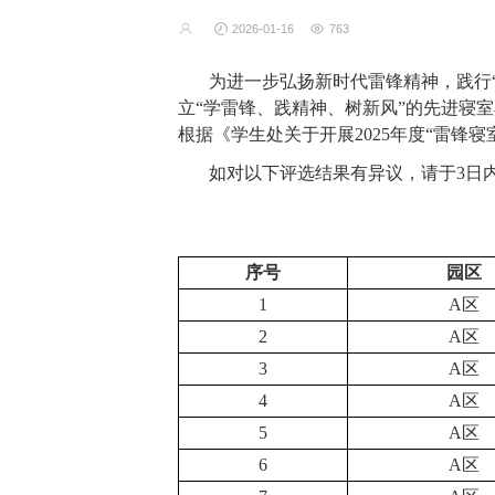
2026-01-16
763
为进一步弘扬新时代雷锋精神，践行
立“学雷锋、践精神、树新风”的先进寝
根据《学生
处关于开展
2025
年度“雷锋寝
如对以下评选结果有异议，请于
3
日
序号
园区
1
A区
2
A区
3
A区
4
A区
5
A区
6
A区