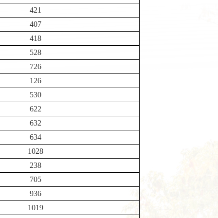
421
407
418
528
726
126
530
622
632
634
1028
238
705
936
1019