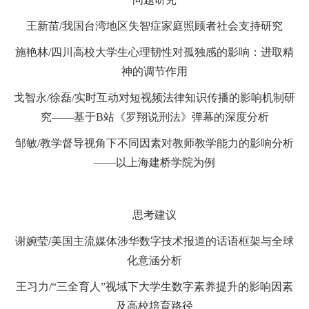
王新苗
/
我国台湾地区失智症家庭照顾者社会支持研究
施艳林
/
四川高校大学生心理韧性对孤独感的影响：进取精
神的调节作用
戈智永
/
徐磊
/
实时互动对短视频法律知识传播的影响机制研
究
——
基于
B站《罗翔说刑法》弹幕的深度分析
邹敏
/
教学督导视角下不同因素对教师教学能力的影响分析
——
以上海建桥学院为例
思考
建议
谢婉莹
/
美国主流媒体涉华数字技术报道的话语框架与全球
化意涵分析
王习力
/
“三全育人”视域下大学生数字素养提升的影响因素
及高校培育路径