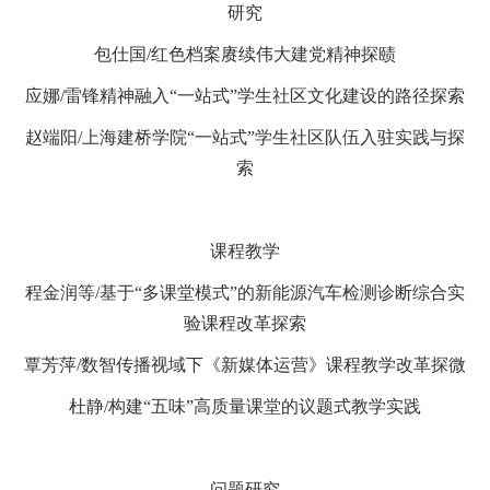
研究
包仕国
/
红色档案赓续伟大建党精神
探赜
应娜
/
雷锋精神融入
“一站式”学生社区文化建设的路径探索
赵端阳
/
上海建桥学院
“一站式”学生社区队伍入驻实践与探
索
课程
教学
程金润等
/
基于
“多课堂模式”的新能源汽车检测诊断综合实
验课程改革探索
覃芳萍
/
数智传播视域下
《
新媒体运营
》
课程教学改革探微
杜静
/
构建
“五味”高质量课堂的议题式教学实践
问题
研究