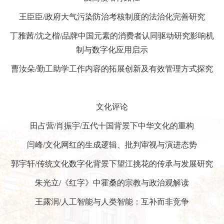
王臣臣
/政府大气污染防治考核制度的法治化完善研究
丁雅茜
/
沈之楷
/
品牌中国元素的消费者认同驱动研究影响机
制与数字化应用启示
曹汝朵
/勤工助学工作内容的拓展创新及有效管理方式探究
文化
评论
田占营
/
肖振宇
/
五代十国背景下中华文化的重构
闫峰
/
文化网红的生成逻辑、批判审视与演进态势
郭宇轩
/
传统文化数字化背景下望江挑花的传承与发展研究
朱光立
/
《红字》中霍桑的宗教与政治观解读
王露润
/
人工智能与人类智能：互补而非竞争