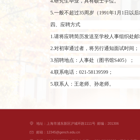
4.研究生毕业，具有硕士学位。
5.一般不超过35周岁（1991年1月1
四、应聘方式
1.请将应聘简历发送至学校人事组织处邮箱（
2.对初审通过者，将另行通知面试时间；
3.招聘地点：人事处（图书馆S405）；
4.联系电话：021-58139599；
5.联系人：王老师、孙老师。
地址：上海市浦东新区沪城环路1111号
邮编：201306
邮箱：12345@gench.edu.cn