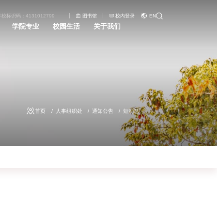
学校标识码：4131012799
图书馆
校内登录
EN
学院专业
校园生活
关于我们
首页
人事组织处
通知公告
短消息