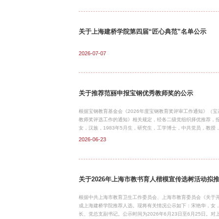
关于上海建桥学院第四届“匠心典范”名单公示
2026-07-07
关于推荐范丽申报宝钢优秀教师奖的公示
根据宝钢教育基金会《2026年度宝钢教育奖评审工作通知》（宝
教师奖评选工作的通知》相关规定，经各二级党组织择优推荐，报
女，汉族，1983年5月生，研究生，工学博士，中共党员，教授，
荐有不同意见者，可来信、来电、来访。联系地址：图书馆四楼S505
2026-06-23
关于2026年上海市教书育人楷模宣传选树活动拟
根据中共上海市教育卫生工作委员会、上海市教育委员会《关于开展
成上海建桥学院推荐人选。现将有关情况公示如下：宋艳华，女，
长、党总支副书记。公示时间为2026年6月23日至6月25日