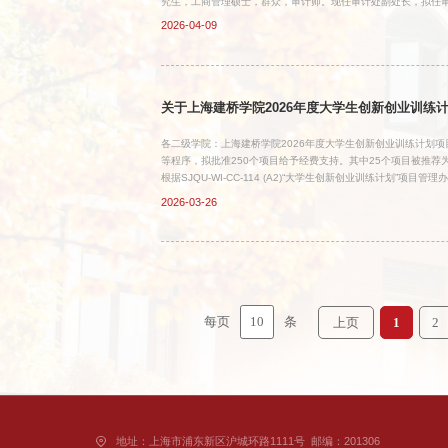
究生，工商管理硕士，群众，审计师。现任审计处副处长，拟任审
任规划与质量办公室副主任、民办高等教育研究所副所长，拟任规划
2026-04-09
信、来电、来访。联系地址：图书馆四楼M421室；联系电话：581
关于上海建桥学院2026年度大学生创新创业训练
各二级学院：上海建桥学院2026年度大学生创新创业训练计划项
等程序，拟批准250个项目给予经费支持。其中25个项目被推荐
根据SJQU-WI-CC-114 (A2)“大学生创新创业训练计
赛项目，报名参加 “中国国际大学生创新大赛”、“挑战杯”等重
2026-03-26
应至少完成以下一项内容，作为项目结题的必要条件：（1）发
者、学生为第二作者在权威期刊发表论文。论文认定标准可参考
实用新型专利、软件著作权等知识产权累计2项。（3）竞赛获奖
10
每页
条
上页
1
2
地址：上海市浦东新区沪城环路1111号
邮编：201306