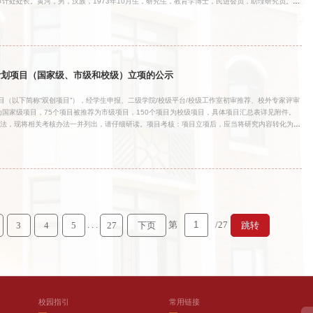
计处处长。黄河，男，汉族，1973年10月生，研究生，教育学博士，民进会员，助理研究员。现
与质量办公室主任。公示时间为2026年4月9日至4月15日，对上述任用有不同意见者，可来
37893；联系人：朱老师。中共上海建桥学院委员会组织部 2026年4月9日
计划项目（国家级、市级和校级）立项的公示
目（以下简称“双创项目”），经学生申报、二级学院/校级平台/校级工作室初审推荐、校外专家评审
为国家级项目，75个项目被推荐为市级项目，150个项目为校级项目，具体项目汇总表详见附件。
划”项目管理办法，现将相关考核办法一并列出，请仔细研读。项目考核：项目立项后，应当将研究内容转化为竞
要赛事，并根据考核要求在结题前完成相应工作。1、国家级大创项目项目建设期内，国家级大创项目
表学术论文。项目团队学生为第一作者在国内外重要学术刊物发表论文，或项目指导教师为第一作
科研处相关文件。（2）专利或软著。以上海建桥学院为专利权人且第一发明人为项目团队学生获批
。项目参加上海建桥学院重点支持的学科竞赛
. . .
第
/27
3
4
5
27
下页
跳转
校园指引
常用链接