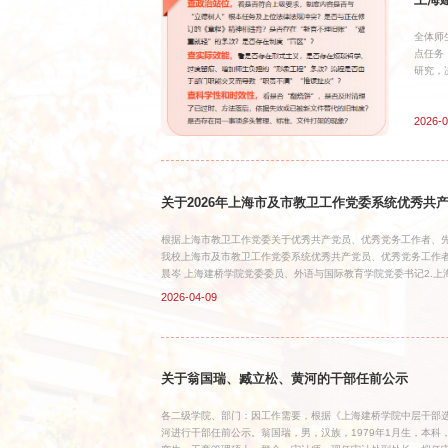
上海
全体师
点任务
研究，
存在的
校《章
2026-0
定、运
关于2026年上海市及市教卫工作党委系统优秀
根据上海市教卫工作党委关于优秀共产党员、优秀党务工作者、
我校上海市及市教卫工作党委系统优秀共产党员、优秀党务工作者
晨岑 上海建桥学院党委委员、外语与国际教育学院党委书记2.
师党支部书记3. 上海市教卫工作党委系统先进基层党组织拟推
2026-04-09
全校范围内公示。公示时间为2026年4月9日至2026年4月
的提倡实名并提供联系电话，以单位名义反映的应加盖本单位印章。反
箱：17054@gench.edu.cn中共上海建桥学院委员会组织部202
关于翁国瑞、臧立松、黄河的干部任前公示
各二级学院、部门：因工作需要，根据《上海建桥学院中层干部选
河进行干部任前公示。翁国瑞，男，汉族，1979年1月生，本科