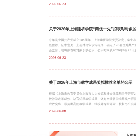
58137877；联系人：贾老师。上海建桥学院2026年6月23日
2026-06-23
关于2026年上海建桥学院“两优一先”拟表彰对象
今年是中国共产党成立105周年。上海建桥学院党委决定，集中
级推荐、征求意见、上会讨论审议等程序，确定了26名优秀共产
会监督，现将拟表彰对象予以公示，公示时间从2026年6月23
名义反映情况的材料需加盖单位公章，以个人名义反映情况的材料应署实名
2026-06-23
件：上海建桥学院2026年“两优一先”拟表彰对象名单上海建桥学院2
关于2026年上海市教学成果奖拟推荐名单的公示
根据《上海市教育委员会上海市人力资源和社会保障局关于开展20
校教学改革成效、培育优质教学成果，做好市级教学成果奖申报推
成效突出、示范度高的教学成果。经校外专家评审，校长办公会审
成果参与2026年上海市职业教育教学成果奖评选。现将拟推荐
2026-06-08
异议反馈公示期间，任何单位和个人若对公示项目存在异议，均
期、匿名异议不予受理。（联系人：赵倩；联系电话：021-68195
求，正式上报推荐项目。 附件：1.2026年上海市高等