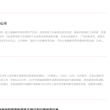
的公示
表彰一批上海建桥学院优秀共产党员、优秀党务工作者和先进党支部。根据评选表彰工作部署，经逐
党员、6名优秀党务工作者和6个先进党支部拟表彰对象。为充分发扬民主、广泛听取意见、接受社
日起至6月25日止。公示期内，如对公示对象有异议的，可向上海建桥学院党委组织部反映。以单位
，并提供联系电话。联系电话：021－58137878联系邮箱：17054@gench.edu.cn附
026年6月23日
26年上海市教学成果奖评选表彰的通知》（沪教委人〔2026〕14号）文件要求，为充分凝练学
荐工作，学校以2023年、2025年两届校级教学成果奖获奖项目为基础储备，择优遴选培育成熟、
议通过，学校拟推荐19项教学成果参与2026年上海市高等教育教学成果奖评选，拟推荐4项教学
名单予以公示（详见附件）。一、公示期限公示期为5个工作日，自公示发布之日起至期满止。二、
可通过书面形式、电话或邮箱实名向教务处反映。异议内容需真实具体，并提供相关佐证材料，逾
011；联系邮箱：17026@gench.edu.cn）三、其他说明公示无异议后，学校将按上级文件要
教育教学成果奖拟推荐项目名单