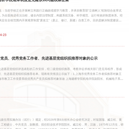
建桥学院规章制度意见建议和问题线索征集
生：当前学校正在开展树立和践行正确政绩观学习教育，并承担教育部“立德树人”机制综合改革试
，为全面推进依法治校，健全内部治理制度，构建系统完备、科学规范、运行有效的制度体系。经
决定在全校范围内开展规章制度“废改立”（废止、修订、新建）自查工作。目的是解决制度建设中
“朝令夕改”“形式主义”“脱离实际”等问题，把“立德树人”成效作为评价制度的第一标准，确保制度与学
程》修订方向一致，切实为基层减负、为发展赋能。现面向全体师生征求对全校各类规章制度制
4-23
行、使用过程中的各类意见建议，欢迎大家积极参与。
共产党员、优秀党务工作者、先进基层党组织拟推荐对象的公示
先进基层党组织评选表彰的工作安排，经二级党组织推荐、考察并征求相关部门意见等程序，形成
、先进基层党组织拟推荐名单。现将有关情况公示如下：1.上海市优秀党务工作者拟推荐对象王
上海市教卫工作党委系统优秀共产党员拟推荐对象张迪 上海建桥学院机电学院副院长、机械电子系教
荐对象上海建桥学院商学院党委为充分发扬民主、广泛听取意见、接受社会监督，现将拟推荐对象在
15日。公示期间，如对拟推荐对象有异议，可通过电话、邮件等方式向党委组织部反映。以个人名义反映
映问题要客观公正、实事求是，不得借机诽谤或诬告。联系电话：021 - 58137877联系邮
6年4月9日
拔任用实施办法（试行）》规定，经2026年第9次校长办公会研究决定，对翁国瑞、臧立松、黄
，工程硕士，中共党员，副教授。拟任职业技术学院院长。臧立松，男，汉族，1975年12月生，研