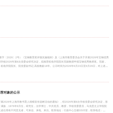
基字〔2026〕2号）《宝钢教育奖评颁实施细则》及《上海市教育委员会关于开展2026年宝钢优秀
学校2026年第8次党委会研究决定，拟推荐机电学院院长范丽教授申报宝钢优秀教师奖。范丽，
机电学院院长、院党委副书记,高校教龄18年。公示时间为2026年6月23日至6月29日，对上述推
室；联系电话：58137877；联系人：潘老师。上海建桥学院2026年6月23日
推荐对象的公示
2026年上海市教书育人楷模宣传选树活动的通知》，经2026年第8次学校党委会研究决定，形
满族，1976年9月生，研究生，法学博士，中共党员，教授，学校党委委员，马克思主义学院院
。对上述任用有不同意见者，可来信、来电、来访。联系地址：行政中心五楼S505室；联系电话：