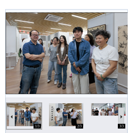
1/3
2/3
3/3