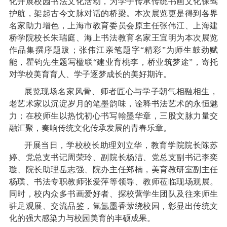
化开展校园书法文化活动，为学子传承传统书画文化保驾
护航，架起古今文脉对话的桥梁。本次展览更是得到各界
名家助力增色，上海市教育委员会原主任张伟江、上海建
桥学院校长朱瑞庭、海上书法教育名家王宜明为本次展览
作品集撰序题跋；张伟江亲笔题字“精彩”为师生鼓劲赋
能，瞿钧先生题写楹联“建业育桃李，桥业筑梦途”，寄托
对学校美育育人、学子逐梦成长的美好期许。
展览现场名家风骨、师者匠心与学子朝气相融相生，
老艺术家以沉淀岁月的笔墨韵味，诠释书法艺术的永恒魅
力；在校师生以热忱初心书写翰墨华章，三股文脉力量交
融汇聚，奏响传统文化传承发展的青春乐章。
开展当日，学校校长助理刘立华，教育学院院长陈苏
婷、党总支书记周荣玲、副院长杨洁、党总支副书记李奕
璇、院长助理岳志强、院办主任郑楠，美育教研室副主任
杨璞、书法专职教师张爱萍等领导、教师莅临现场观展。
同时，校内众多书画爱好者、探校营学生团队及往来师生
驻足观展、交流品鉴，氤氲墨香萦绕校园，彰显出传统文
化的强大感染力与校园美育的丰硕成果。