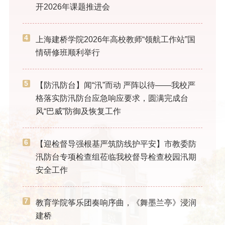
开2026年课题推进会
4
上海建桥学院2026年高校教师“领航工作站”国
情研修班顺利举行
5
【防汛防台】闻“汛”而动 严阵以待——我校严
格落实防汛防台应急响应要求，圆满完成台
风“巴威”防御及恢复工作
6
【迎检督导强根基严筑防线护平安】市教委防
汛防台专项检查组莅临我校督导检查校园汛期
安全工作
7
教育学院筝乐团奏响序曲，《舞墨兰亭》浸润
建桥