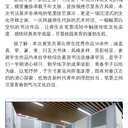
宝，横竖撇捺承载千年文脉，提按顿挫尽显东方风骨。本
次书法展并非单纯的笔墨技艺展示，更是一场沉浸式的文
化寻根之旅、一次跨越师生代际的艺术对话。一幅幅黑白
交织的书法作品，让师生在笔墨流转中触摸传统文化温
度、感悟经典美学底蕴，尽显校园美育的蓬勃生机。
据了解，本次展览共展出师生优秀作品50余件，涵盖
真、草、篆、隶、行五大书体，风格多样、异彩纷呈。参
展学生作品均来自学校综合素质书法选修课学员，是学子
们一学期潜心研习、勤学练字的成果缩影。青春学子以纸
为媒、以笔抒怀，于方寸素笺间挥毫泼墨，既有对秦汉古
韵的潜心探索，也饱含新时代青年的理想担当，笔墨之间
尽显青春朝气与文化自信。