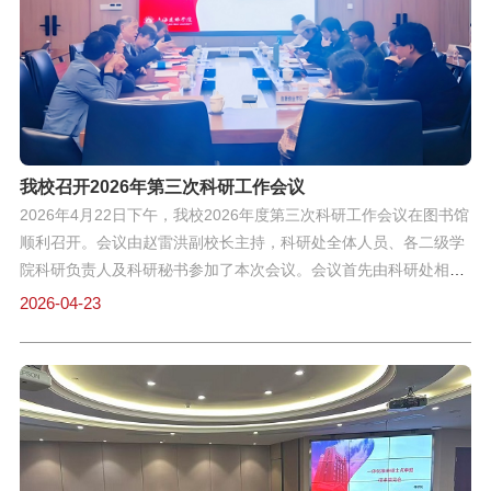
阅材料的基础上，与各团队进行了深入的质询与交流。专家组对各
科研团队已取得的阶段性成果给予了肯定，同时就进一步明确主攻
方向、强化特色凝练、加强内部协作机制、推进团队建设、以及提
升成果质量与影响力等方面，提出了具有前瞻性和指导性的评审意
见与优化建议。此次中期评审是对我校科研团队建设成效的一次重
要检验，旨在“以查促建、以查促管”。学校将依据专家组意见，持
我校召开2026年第三次科研工作会议
2026年4月22日下午，我校2026年度第三次科研工作会议在图书馆
顺利召开。会议由赵雷洪副校长主持，科研处全体人员、各二级学
院科研负责人及科研秘书参加了本次会议。会议首先由科研处相关
负责同志就近期多项重点科研工作的推进情况进行了系统介绍，内
2026-04-23
容涵盖：重点学科建设与硕士点培育的阶段性进展、本年度纵向科
研项目的申报安排、校级科研项目的后续工作流程、“智享工坊”系
列学术讲座及其他各类学术活动的规划，以及学术专著资助出版工
作的具体安排。 随后，各二级学院科研负责人依次发言，汇报了本
学院近期的科研进展、取得的成果，并阐述了下一阶段的工作计划
与安排。赵雷洪副校长认真听取了各学院的汇报，与各学院进行了
深入交流，提出了明确的指导意见与工作部署。本次会议全面梳理