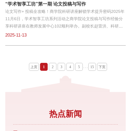
积极参与表示欢迎，并强调了学校通过“学术智享工坊”这一平台，
“学术智享工坊”第一期 论文投稿与写作
旨在促进跨学科学术交流，激发科研创新活力，助力教师个人成长
论文写作+ 投稿全攻略！商学院科研讲座解锁学术提升密码2025年
与学校科研事业协同发展。报告中，刘衔宇教授以《珠宝类及相关
11月6日，学术智享工坊系列活动之商学院论文投稿与写作经验分
学科/专业论文投稿与经验分享——以投稿宝石和宝石学（中英文
享科研讲座在教师发展中心102顺利举办。副校长赵雷洪、科研处
版）为例》 为题，进行了系统而深入的分享。他首先细致梳理了国
处长谷伟、商学院院长高健及商学院各系教师齐聚一堂，共赴这场
2025-11-13
内外珠宝领域及相关交叉学科的重要期刊，如《光谱学与光谱分
聚焦学术提升的科研盛宴。活动伊始，商学院院长高健逐一介绍了
析》、《The Journal of Gemology》、《Gems and Gemology》
莅临现场的嘉宾，并着重强调了高校科研工作的核心价值与重要意
等，并鼓励大家拓宽视野，积极探索跨学科的文章发表方向。刘教
义。他指出，科研能力是高校教师的核心竞争力之一，更是推动学
授结合自身丰富的科研与投稿经验，从论文的选题逻辑、写作框
科发展、助力人才培养的关键动力。高院长鼓励大家深耕学术领
. . .
上页
1
2
3
4
5
15
下页
架、跨学科融合路径、投稿策略到科研协作等关键环节，进行了全
域，积极探索创新，力争在科研道路上取得更为丰硕的成果。 随
景式的深度剖析。他特别指出，在
后，副校长赵雷洪围绕学术智享工坊系列活动进行了详细解读。他
介绍了工坊的创办初衷与目标定位，强调工坊作为学术交流与能力
提升的重要平台，旨在为教师搭建科研互助桥梁，破解科研难题，
凝聚科研合力。赵校长表示希望通过此次工坊系列活动，进一步提
升老师们的论文写作技巧与能力，助力学校和学院科研工作再上新
热点新闻
台阶。 本次讲座的核心环节，由商学院孟姗姗博士以“论文投稿与
写作的一点体会”为主题，带来了一场干货满满的分享。孟姗姗：商
学院物流管理系教师，博士，副教授。主要研究以第一作者身份