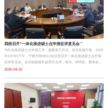
了近期科研工作进展，明确了下一步的重点任务与方向，为学校后
续科研工作的有序、高效开展奠定了坚实基础。
我校召开“一体化推进硕士点申报征求意见会 ”
为扎实推进硕士点申报工作，凝聚多方共识、优化实施方案，2026
年4月9日下午，于图书馆M612会议室召开一体化推进硕士点申报
征求意见会。会议由副校长赵雷洪主持，校办、科研处、教务处、
人事组织处、财务处、资产管理处、后勤保卫处等相关职能部门负
2026-04-10
责人参会，上海第二工业大学研究生处处长赵景波应邀到会指导工
作。 会议伊始，赵雷洪副校长主持会议并讲话，阐明本次征求意见
会的重要意义，强调硕士点申报是学校提升办学层次、推动高质量
发展的关键任务，要求各部门高度重视、密切协同，全力保障申报
工作高效推进。随后，科研处胡毓婷副处长汇报学校硕士点申报整
体进展，详细解读一体化推进实施方案，明确当前工作重点、时间