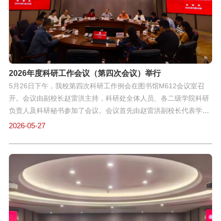
出了期望和要求。此次会议的召开，为确保综述论文攻坚取得实
效，为学校高质量发展提供坚实的学术支撑。
2026年度科研工作会议（第四次会议）举行
5月26日下午，我校第四次科研工作例会在图书馆M612会议室召
开。会议由副校长赵雷洪主持，科研处全体人员、各二级学院科研
负责人及科研秘书参加了会议。会议首先由赵雷洪副校长代表学校
欢迎杨骁处长履新，并向与会人员简要介绍了杨处长的学术背景与
2026-05-27
工作经历。会上，围绕近期科研重点工作，科研处就多项议题介绍
了当前进展与共性挑战，包括ESI建设推进、在研团队中期检查结
果与新一轮团队申报初审、重点学科建设启动及相关ISO四阶表单
全面更新、国家社科基金项目申报组织等。杨处长在此基础上分析
了存在问题，并提出后续工作思路。赵雷洪副校长在讲话中强调，
各单位应紧密围绕学科建设与团队发展，提前谋划、扎实推进；全
校科研队伍要凝心聚力，务实创新，力争在高级别项目与高水平成