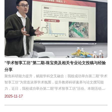
专题汇报，并就当前建设中遇到的问题及已采取的措施，与校领导
进行了深入交流。会议最后，赵雷洪副校长就本次会议的重点内容
发表指导意见，对下一阶段科研工作进行重要部署，并动员各学院
科研负责人积极引导教师提升科研热情，进一步加大科研投入，共
同推动学校科研水平再上新台阶。
“学术智享工坊”第二期-珠宝类及相关专业论文投稿与经验
分享
聚焦科研能力提升，赋能学科交叉融合：我校成功举办第二期“学术
智享工坊”为营造浓厚学术氛围，提升教师科研素养与论文撰写能
力，近日，我校成功举办第二期“学术智享工坊”活动。本期活动特
邀珠宝学院刘衔宇教授作专题学术报告。上海建桥学院副校长赵雷
2025-11-17
洪教授、科研处谷伟处长出席活动，珠宝学院及校内其他院系教师
积极参与。活动伊始，科研处谷伟处长和刘衔宇教授对与会教师的