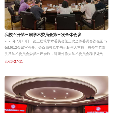
我校召开第三届学术委员会第三次全体会议
2026年7月10日，第三届校学术委员会第三次全体委员会议在图书
馆M612会议室召开。会议由校党委书记杨伟人主持，校领导赵雷
洪及学术委员会委员出席会议，科研处作为学术委员会秘书处列席
会议。会议首先审议通过了学术委员会人事调整事项。经全体委员
2026-07-11
无记名投票，丛玉豪教授全票当选为第三届校学术委员会新任主任
委员。杨伟人书记在讲话中指出，此次调整是学校完善学术治理体
系的重要举措，并要求在下学期开学后全面启动学术委员会委员的
增补工作，进一步优化组织架构，确保学术评议与学科建设工作的
规范化运行。会上，赵雷洪副校长专题通报了学校工程学、一般社
会科学两大领域的ESI最新数据。围绕如何进一步冲刺ESI前1%学
科目标，与会委员展开了深入研讨，并形成了系统性的提升方案会
议最后，杨伟人书记和赵雷洪副校长对后续学术委员会工作开展提