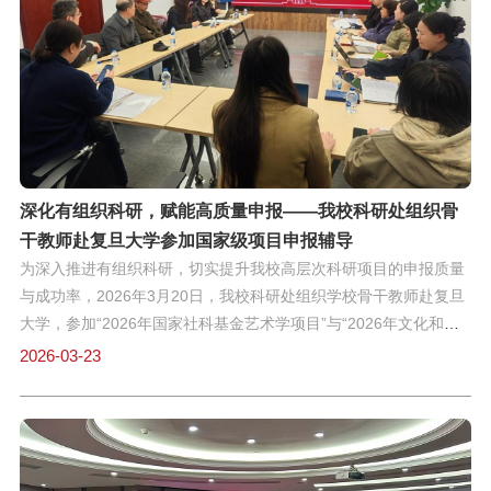
节点与责任分工，梳理存在的问题并提出改进思路，为后续工作开
展提供清晰路径。接着上海第二工业大学研究生处处长赵景波作指
导讲话，结合高校硕士点申报工作经验，从申报材料规范、学科特
色凝练、支撑条件完善等方面提出针对性指导意见，为我校优化申
报方案、补齐短板弱项提供有力参考。最后，各参会部门围绕方案
可行性、资源保障、协同机制等内容积极反馈意见、深入沟通交
流，就后续工作推进达成共识，进一步凝聚工作合力。此次会议的
召开，
深化有组织科研，赋能高质量申报——我校科研处组织骨
干教师赴复旦大学参加国家级项目申报辅导
为深入推进有组织科研，切实提升我校高层次科研项目的申报质量
与成功率，2026年3月20日，我校科研处组织学校骨干教师赴复旦
大学，参加“2026年国家社科基金艺术学项目”与“2026年文化和旅
游部部级社科研究项目”申报专家辅导会。本次培训由赵雷洪副校长
2026-03-23
亲自带队，科研处胡毓婷副处长及科研处老师全程协调组织，艺术
设计学院、教育学院、马克思主义学院和机械学院部分教师共同参
与。此次辅导会采用“一对一”精准指导形式，邀请复旦大学文科科
研处副处长严明，以及叶超教授、朱春阳教授、汤筠冰教授三位资
深专家组成辅导团队，围绕项目申报书进行深入剖析。辅导过程