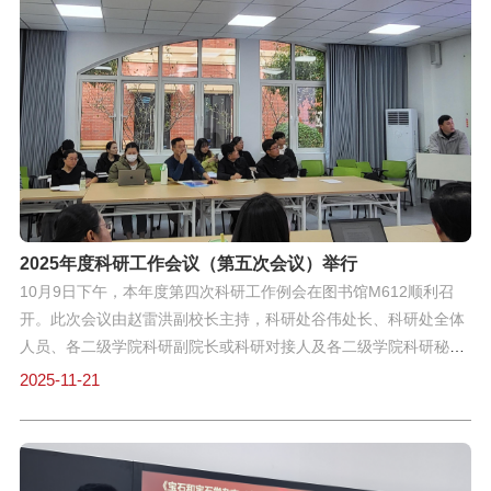
资队伍建设、人才培养质量、科研平台搭建等核心内容，分享了建
设成果与实践经验，并结合申硕要求提出了后续改进举措。接着财
务处处长就经费使用规范、报销流程优化等关键问题听取了大家的
反馈，针对各学院在经费使用中可能遇到的难点给出具体解决方
案，为各项工作顺利开展提供保障。最后，赵雷洪副校长作总结讲
话并布置后续工作。他强调，学科建设与申硕工作是学校高质量发
展的核心任务，各部门、各学院要进一步提高政治站位，强化责任
担当；要加强协同配合，形成工作合力，针对当前短板弱项精准发
力；要倒排工期、挂图作战，确保各项任务落到实处，全力冲刺申
硕目标。
2025年度科研工作会议（第五次会议）举行
10月9日下午，本年度第四次科研工作例会在图书馆M612顺利召
开。此次会议由赵雷洪副校长主持，科研处谷伟处长、科研处全体
人员、各二级学院科研副院长或科研对接人及各二级学院科研秘书
出席了会议。会议由赵雷洪副校长主持。科研处谷伟处长通报并详
2025-11-21
细解读了学校科研工作的最新动态，内容涵盖下半年博士启动基金
申报安排、在研项目的中期检查与结项工作部署、ESI验收相关事
宜以及近期各项科研活动的具体安排。随后商学院、外国语学院、
信息技术学院、机电学院的科研对接人依次就ESI学科建设进展作