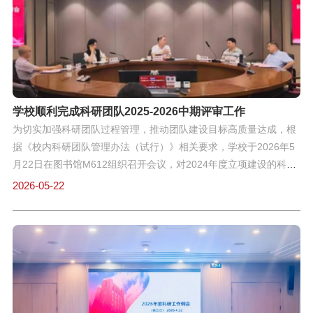
果上实现新突破。本次例会梳理了近期科研工作进展，明确了下一
阶段发力方向，对持续推动学校科研事业内涵式发展具有积极意
义。
学校顺利完成科研团队2025-2026中期评审工作
为切实加强科研团队过程管理，推动团队建设目标高质量达成，根
据《校内科研团队管理办法（试行）》相关要求，学校于2026年5
月22日在图书馆M612组织召开会议，对2024年度立项建设的科研
团队进行了第二次中期评审。本次评审涉及9个科研团队。学校高
2026-05-22
度重视此次评审工作，特邀三位在相关领域有深厚造诣的校外知名
专家浙江师范大学郑祥福教授、浙江工商大学施建祥教授、上海第
二工业大学陈小卉教授，与赵雷洪副校长、科研处杨骁处长，共同
组成评审专家组。评审过程中，各团队负责人围绕团队建设计划书
既定目标，就自上一次评审以来的研究进展、阶段性成果、经费使
用、团队建设与人才培养情况等进行了系统汇报，并对照申报书内
容阐述了下一阶段的工作计划与重点。专家组在认真听取汇报、审