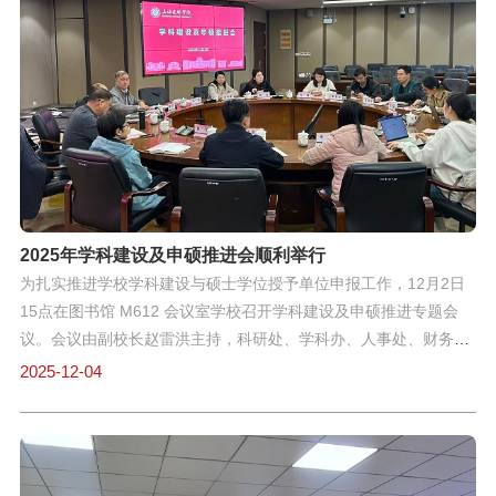
中，专家们从评审视角出发，针对申报书选题前沿性、研究框架逻
辑性、研究方法科学性、关键问题论证深度及文本规范性等方面，
提出了系统性、针对性的修改建议，切实为我校教师申报书质量提
升提供了有力支撑。我校科研处高度重视此次培训，积极对接高水
平学术资源，精心组织安排，确保教师获得高效务实的辅导体验。
参会教师普遍反映，此次辅导内容精准、指导深入，有效解决了申
报过程中长期存在的难点问题，进一步明确了申报文本完善方向。
赵雷洪副校长在总结中表示，此次辅导是我校科研处精准对接
2025年学科建设及申硕推进会顺利举行
为扎实推进学校学科建设与硕士学位授予单位申报工作，12月2日
15点在图书馆 M612 会议室学校召开学科建设及申硕推进专题会
议。会议由副校长赵雷洪主持，科研处、学科办、人事处、财务处
及相关二级学院负责人参会。会议伊始，科研处、人事处负责人先
2025-12-04
后汇报了学校申硕工作的阶段性进展，详细梳理了当前师资建设、
科研建设等阶段性工作成效、存在的问题及下一步推进计划，为后
续工作明确了方向。随后，商学院、信息技术学院、新闻与传播学
院负责人依次汇报学位点建设情况。各学院围绕学科方向凝练、师