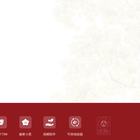
7788
建桥小星
捐赠助学
可持续校园