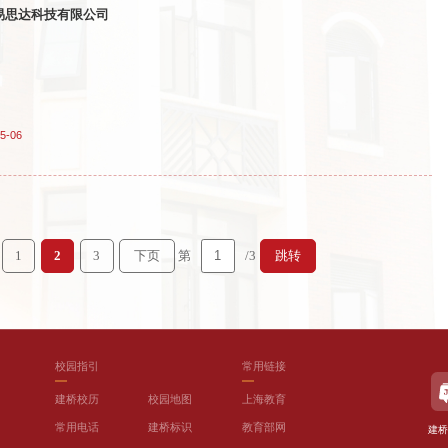
易思达科技有限公司
5-06
第
/3
1
2
3
下页
跳转
校园指引
常用链接
建桥校历
校园地图
上海教育
常用电话
建桥标识
教育部网
建桥
）