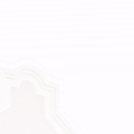
建
设
目
标，
重
点
从
四
方
面
抓
实
抓
细
校
内
意
见
建
议
和
投