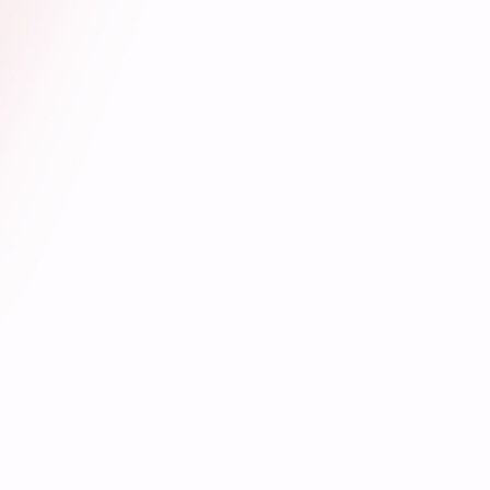
位
列
本
市
高
校
前
列。
长
期
以
来，
学
校
办
公
室
严
格
对
标