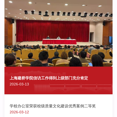
月
6
日
上
海
教
育
系
统
信
访
工
作
会
上海建桥学院信访工作得到上级部门充分肯定
议
2026-03-13
在
上
海
交
学校办公室荣获校级质量文化建设优秀案例二等奖
大
2026-03-12
医