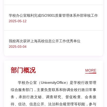
学
院
召
学校办公室顺利完成ISO9001质量管理体系外部审核工作
开，
2025-05-12
会
上
公
布
我校再次获评上海高校信息公开工作优秀单位
了
2025-03-04
2025
年
度
信
访
部门概况
MORE
考
核
学校办公室（UniversityOffice）是学校行政管理
结
果，
综合服务部门，主要负责联系和协调全校行政日常事
我
务，承担行政文秘、调查研究、督促检查、会务接
校
信
待、信访、信息公开、法治和合规管理等职能，参与