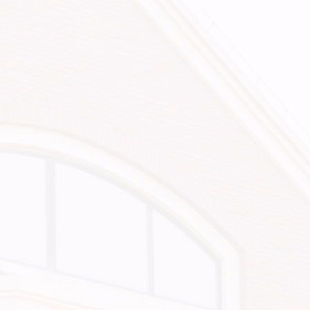
诉
处
理
工
作：
一
是
持
续
推
进
信
访
工
作
法
治
化
建
设，
让