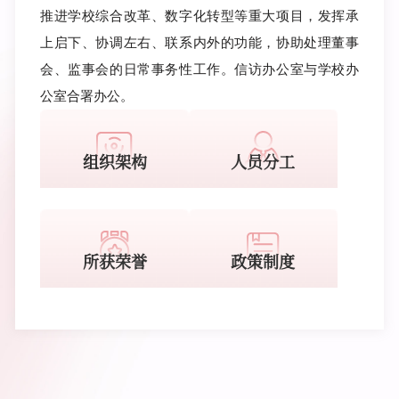
访
推进学校综合改革、数字化转型等重大项目，发挥承
工
作
上启下、协调左右、联系内外的功能，协助处理董事
得
会、监事会的日常事务性工作。信访办公室与学校办
到
公室合署办公。
了
上
级
主
组织架构
人员分工
管
部
门
充
分
所获荣誉
政策制度
肯
定，
以
满
分
的
成
绩