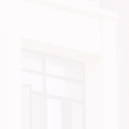
法
治
成
为
信
访
工
作
开
展、
师
生
诉
求
表
达
的
基
本
准
则，