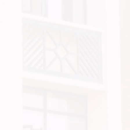
推
动
信
访
工
作
全
过
程
在
法
治
框
架
内
有
序
运
行；
二
是
精