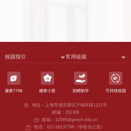
准
对
接
上
级
考
核
指
标，
校园指引
常用链接
建
立
任
务
落
建桥7788
建桥小星
捐赠助学
可持续校园
实
闭
环
地址：上海市浦东新区沪城环路1111号
管
邮编：201306
理
邮箱：12345@gench.edu.cn
机
电话：021-58137788（学校办公室）
制；