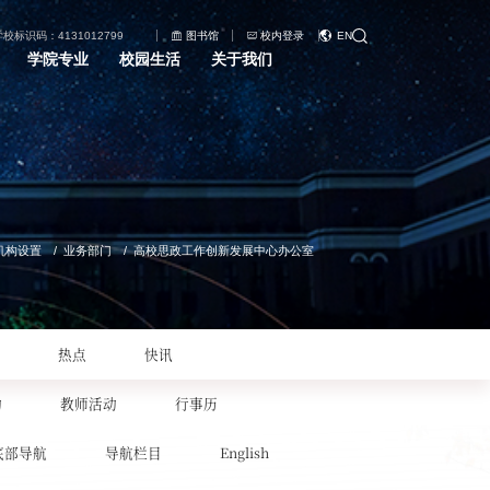
学校标识码：4131012799
图书馆
校内登录
EN
学院专业
校园生活
关于我们
机构设置
业务部门
高校思政工作创新发展中心办公室
热点
快讯
动
教师活动
行事历
底部导航
导航栏目
English