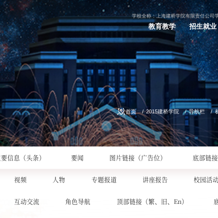
学校全称：上海建桥学院有限责任公司
教育教学
招生就业
首页
2015建桥学院
导航栏
重要信息（头条）
要闻
图片链接（广告位）
底部链接
视频
人物
专题报道
讲座报告
校园活
互动交流
角色导航
顶部链接（繁、旧、En）